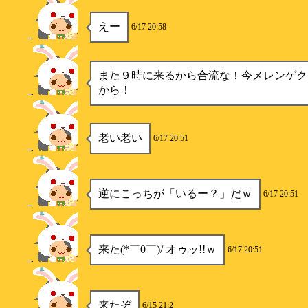
えー
6/17 20:58
楓
また９時に来るから合流な！今メレンゲク
から！
楓
老い老い
6/17 20:51
楓
逆にこっちが「いるー？」だｗ
6/17 20:51
楓
来た(*￣0￣)/ オゥッ!!ｗ
6/17 20:51
楓
来たぞ
6/15 21:2