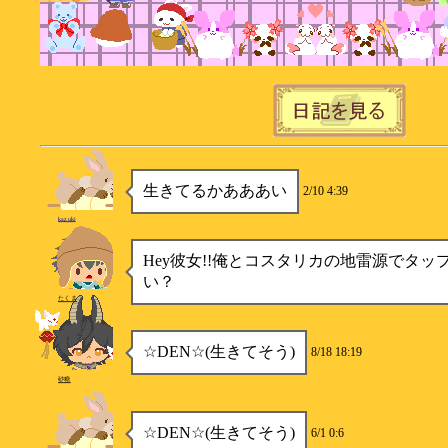
生きてるかあああい
2/10 4:39
kazuki
Hey彼女!!俺とコスタリカの地雷源でタッ
い？
たくま
☆DEN☆(生きてそう)
8/18 18:19
砂糖
☆DEN☆(生きてそう)
6/1 0:6