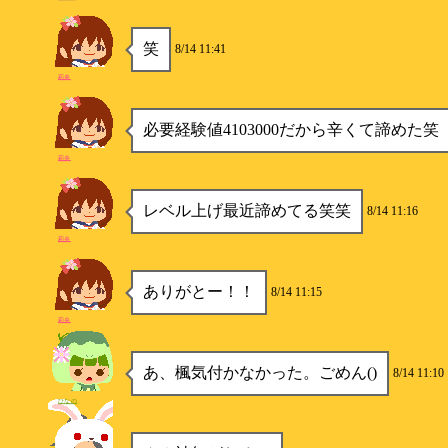
笑
8/14 11:41
莉央
必要経験値4103000だから辛くて諦めた笑
莉央
レベル上げ最近諦めてる笑笑
8/14 11:16
莉央
ありがとー！！
8/14 11:15
莉央
あ、楓気付かなかった。ごめん()
8/14 11:10
ひなの