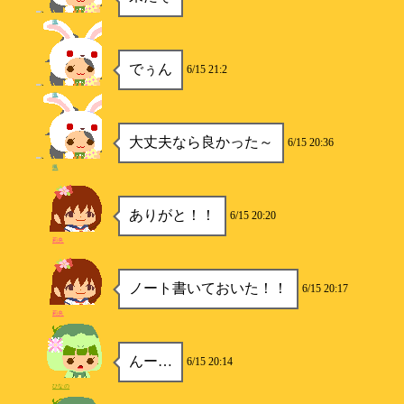
楓
でぅん
6/15 21:2
楓
大丈夫なら良かった～
6/15 20:36
楓
ありがと！！
6/15 20:20
莉央
ノート書いておいた！！
6/15 20:17
莉央
んー…
6/15 20:14
ひなの