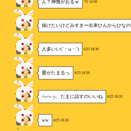
ん？神無がおるｗ
7/2 14:50
楓
抜けたいけどみすきー出来ひんからひなの
楓
人多いい(´・ω・`)
6/25 18:30
楓
愛がたまるっ
6/25 18:29
楓
へへっ、たまに話すのいいね
6/25 18:20
楓
ww
6/25 18:20
楓