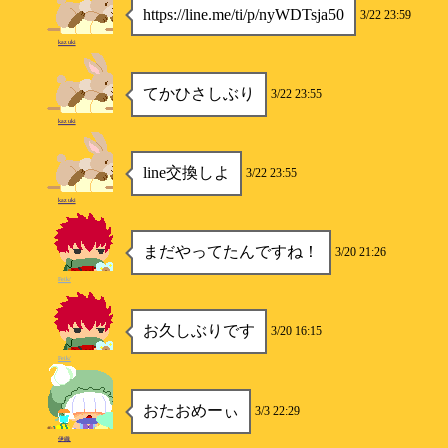
https://line.me/ti/p/nyWDTsja50
3/22 23:59
kazuki
てかひさしぶり
3/22 23:55
kazuki
line交換しよ
3/22 23:55
kazuki
まだやってたんですね！
3/20 21:26
Feik/
お久しぶりです
3/20 16:15
Feik/
おたおめーぃ
3/3 22:29
伊織