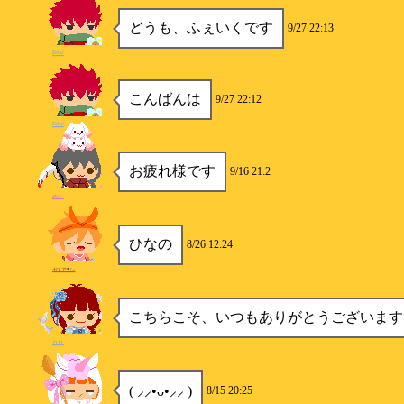
どうも、ふぇいくです
9/27 22:13
Feik/
こんばんは
9/27 22:12
Feik/
お疲れ様です
9/16 21:2
めい
ひなの
8/26 12:24
ヤﾏアﾗシ
こちらこそ、いつもありがとうございます
ロロ
( ⸝⸝•ᴗ•⸝⸝ )
8/15 20:25