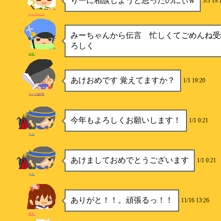
りーに相談しようと思ったのにぃw
3/3 19:
いくちゃん
みーちゃんから伝言 忙しくてごめんね受
ろしく
雅善
あけおめです 覚えてますか？
1/1 19:20
サメの鎖骨
今年もよろしくお願いします！
1/1 0:21
ウル
あけましておめでとうございます
1/1 0:21
ウル
ありがと！！。頑張るっ！！
11/16 13:26
莉央