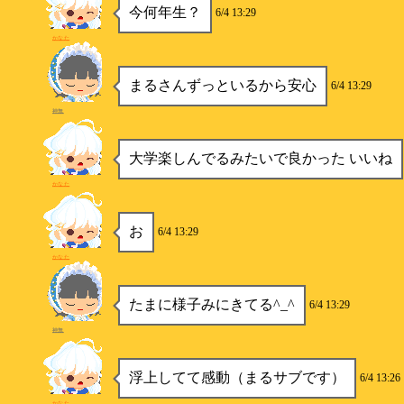
今何年生？
6/4 13:29
かなた
まるさんずっといるから安心
6/4 13:29
神無
大学楽しんでるみたいで良かった いいね
かなた
お
6/4 13:29
かなた
たまに様子みにきてる^_^
6/4 13:29
神無
浮上してて感動（まるサブです）
6/4 13:26
かなた