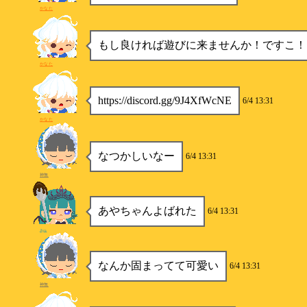
かなた
もし良ければ遊びに来ませんか！ですこ！
かなた
https://discord.gg/9J4XfWcNE
6/4 13:31
かなた
なつかしいなー
6/4 13:31
神無
あやちゃんよばれた
6/4 13:31
Aya
なんか固まってて可愛い
6/4 13:31
神無