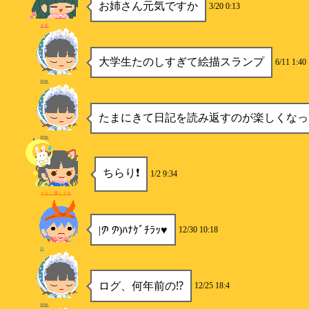
お姉さん元気ですか
3/20 0:13
まる
大学生たのしすぎて絵描スランプ
6/11 1:40
神無
たまにきて日記を読み返すのが楽しくなっ
神無
ちらり❗️
1/2 9:34
かなこ腐ってる
‎|‎𐨮 𐨮)ﾊﾅｹﾞﾁﾗｯ♥︎
12/30 10:18
彩
ログ、何年前の⁉️
12/25 18:4
神無