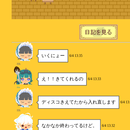
いくにょー
6/4 13:35
神無
え！！きてくれるの
6/4 13:33
Aya
ディスコきえてたから入れ直します
6/4 13
神無
なかなか終わってるけど。
6/4 13:32