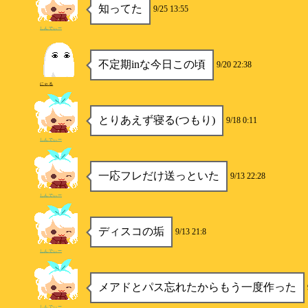
知ってた
9/25 13:55
しんでぃー
不定期inな今日この頃
9/20 22:38
にゃる
とりあえず寝る(つもり)
9/18 0:11
しんでぃー
一応フレだけ送っといた
9/13 22:28
しんでぃー
ディスコの垢
9/13 21:8
しんでぃー
メアドとパス忘れたからもう一度作った
しんでぃー