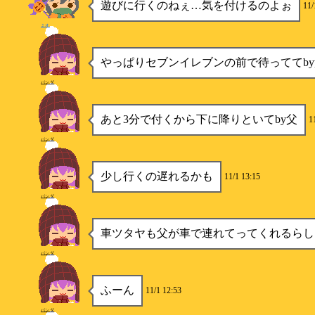
遊びに行くのねぇ…気を付けるのよぉ
11/
ミオ
やっぱりセブンイレブンの前で待っててby
パンダ
あと3分で付くから下に降りといてby父
1
パンダ
少し行くの遅れるかも
11/1 13:15
パンダ
車ツタヤも父が車で連れてってくれるらし
パンダ
ふーん
11/1 12:53
パンダ