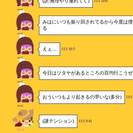
(訳:無理やり連れてく)
11/1 10:6
パンダ
みはにいつも振り回されてるから今度は僕
る
パンダ
えぇ…
11/1 10:5
パンダ
今日はツタヤがあるところの百均行こうぜ
パンダ
おういつもより起きるの早いな(多分)
11/1
パンダ
(謎テンション)
11/1 9:41
鬼ちゃん