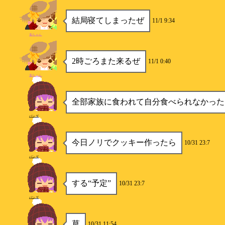
結局寝てしまったぜ
11/1 9:34
鬼ちゃん
2時ごろまた来るぜ
11/1 0:40
鬼ちゃん
全部家族に食われて自分食べられなかった
パンダ
今日ノリでクッキー作ったら
10/31 23:7
パンダ
する“予定”
10/31 23:7
パンダ
草
10/31 11:54