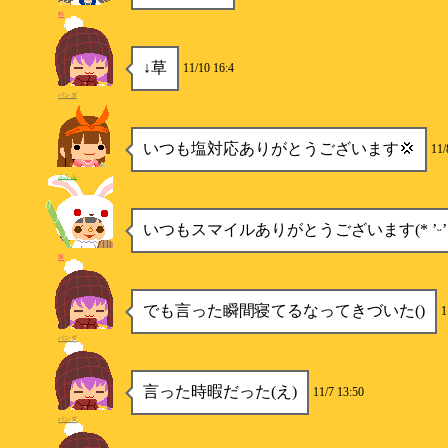
柿
↓草
11/10 16:4
パンダ
いつも塩対応ありがとうございます‪💢
11/
ふふふ
いつもスマイルありがとうございます(* ’ᵕ’ 
豚
でも言った瞬間寝てるなってきづいた()
1
パンダ
言った時暇だった(え)
11/7 13:50
パンダ