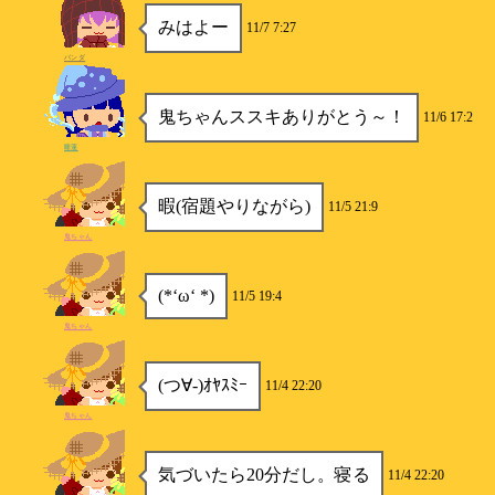
みはよー
11/7 7:27
パンダ
鬼ちゃんススキありがとう～！
11/6 17:2
睡蓮
暇(宿題やりながら)
11/5 21:9
鬼ちゃん
(*‘ω‘ *)
11/5 19:4
鬼ちゃん
(つ∀-)ｵﾔｽﾐｰ
11/4 22:20
鬼ちゃん
気づいたら20分だし。寝る
11/4 22:20