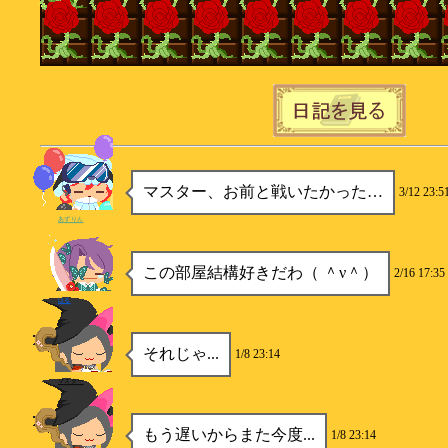
マスター、お前と戦いたかった…
3/12 23:5
あずりん
この部屋結構好きだわ（ ＾ν＾）
2/16 17:35
はる
それじゃ...
1/8 23:14
マスター
もう遅いからまた今度...
1/8 23:14