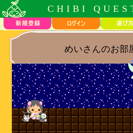
CHIBI QUES
めいさんのお部