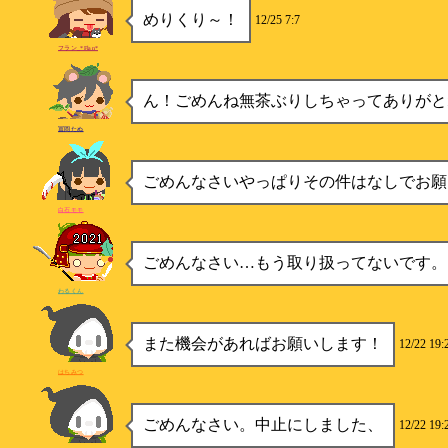
めりくり～！
12/25 7:7
フラン_*Flan*
ん！ごめんね無茶ぶりしちゃってありがと
冨岡たぬ
ごめんなさいやっぱりその件はなしでお願
白石モモ
ごめんなさい…もう取り扱ってないです。
わるくん
また機会があればお願いします！
12/22 19:
はちみつ
ごめんなさい。中止にしました、
12/22 19: