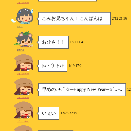
フラン_*Flan*
こみお兄ちゃん！こんばんは！
2/12 21:36
レオン
おひさ！！
1/21 11:41
冨岡たぬ
|ω・`）ﾁﾗｯ
1/19 17:2
フラン_*Flan*
早めの｡+｡ﾟ☆─Happy New Year─☆ﾟ｡+｡
12
フラン_*Flan*
いぇい
12/25 22:19
フラン_*Flan*