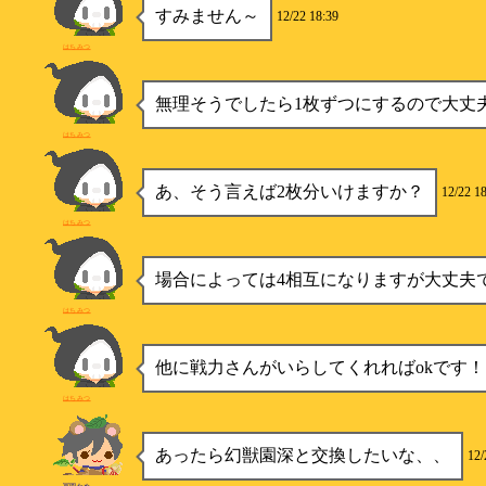
すみません～
12/22 18:39
はちみつ
無理そうでしたら1枚ずつにするので大丈
はちみつ
あ、そう言えば2枚分いけますか？
12/22 1
はちみつ
場合によっては4相互になりますが大丈夫
はちみつ
他に戦力さんがいらしてくれればokです！
はちみつ
あったら幻獣園深と交換したいな、、
12/
冨岡たぬ