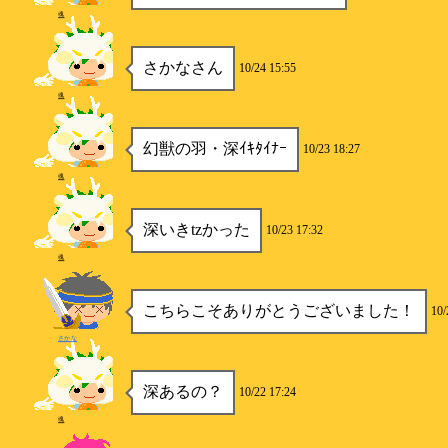
魂
さかなさん
10/24 15:55
魂
幻獣の羽・深ｲｷﾀｲﾅｰ
10/23 18:27
魂
深いきtzかった
10/23 17:32
魂
こちらこそありがとうございました！
10/
さかな
深あるの？
10/22 17:24
魂