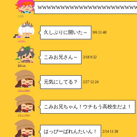
WWWWWWWWWWWWWWWWWWWWW
チポ改
久しぶりに開いた～
9/6 11:48
こみねこ
こみお兄さん～
3/18 9:32
冨岡たぬ
元気にしてる？
2/27 12:24
フラン_*Flan*
こみお兄ちゃん！ウチもう高校生だよ！
フラン_*Flan*
はっぴーばれんたいん！
2/14 11:38