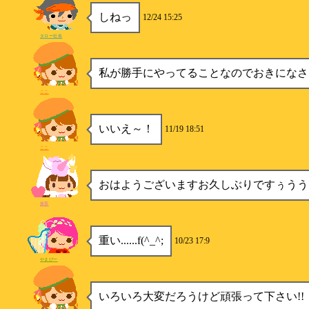
しねっ
12/24 15:25
タロー社長
私が勝手にやってることなのでおきになさら
ここ
いいえ～！
11/19 18:51
ここ
おはようございますお久しぶりですぅうう
抹茶
重い......f(^_^;
10/23 17:9
やまぴー
いろいろ大変だろうけど頑張って下さい!!