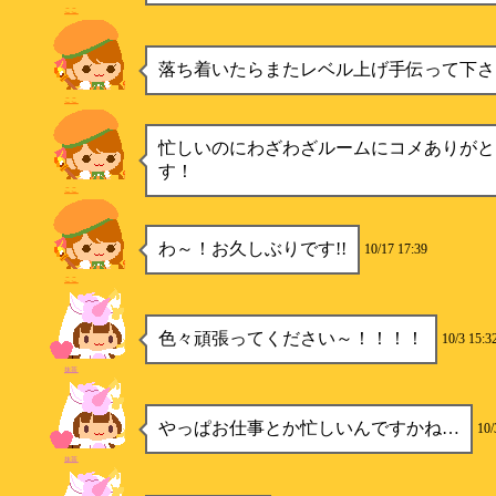
ここ
落ち着いたらまたレベル上げ手伝って下さ
ここ
忙しいのにわざわざルームにコメありがと
す！
ここ
わ～！お久しぶりです!!
10/17 17:39
ここ
色々頑張ってください～！！！！
10/3 15:3
抹茶
やっぱお仕事とか忙しいんですかね…
10/
抹茶