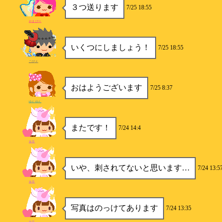
３つ送ります
7/25 18:55
やまぴー
いくつにしましょう！
7/25 18:55
こびと
おはようございます
7/25 8:37
ゆんゆん
またです！
7/24 14:4
抹茶
いや、刺されてないと思います…
7/24 13:5
抹茶
写真はのっけてあります
7/24 13:35
抹茶