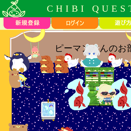
CHIBI QUES
ピーマンさんのお