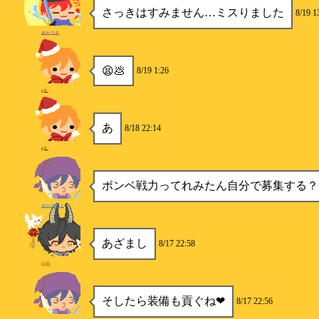
さっきはすみません…ミスりました
8/19 1
あかつき
😫💩
8/19 1:26
χと
あ
8/18 22:14
χと
ボンベ戦力ってれみたん自分で募集する？
ボクはキミ
あざまし
8/17 22:58
砂糖
そしたら装備も貢ぐね❤
8/17 22:56