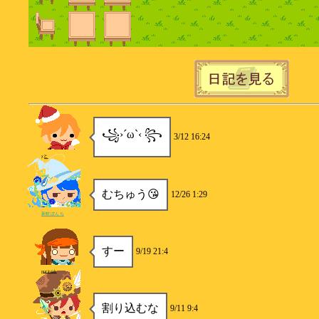
꧁›´ω`‹ ꧂
3/12 16:24
χと
むちゅう😘
12/26 1:29
新鮮ぼんち
すー
9/19 21:4
purintab
割り込むな
9/11 9:4