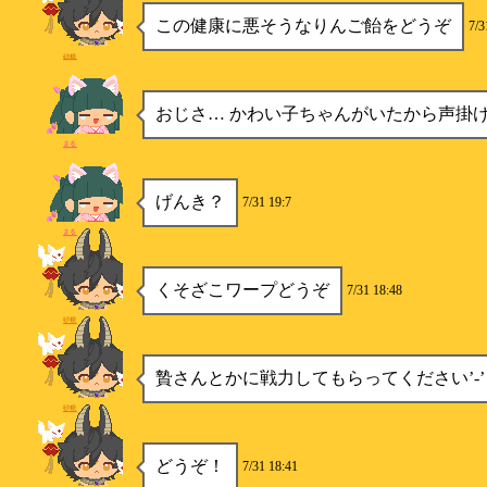
この健康に悪そうなりんご飴をどうぞ
7/3
砂糖
おじさ… かわい子ちゃんがいたから声掛
まる
げんき？
7/31 19:7
まる
くそざこワープどうぞ
7/31 18:48
砂糖
贄さんとかに戦力してもらってください’-’
砂糖
どうぞ！
7/31 18:41