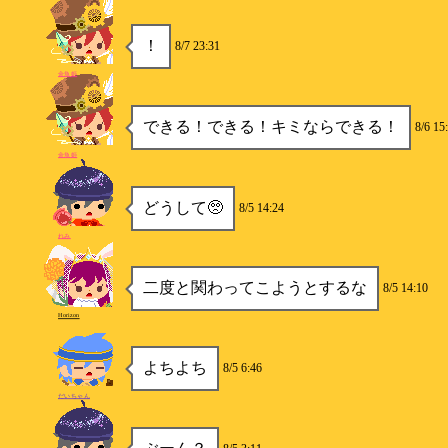
！
8/7 23:31
金魚姫
できる！できる！キミならできる！
8/6 15
金魚姫
どうして🥺
8/5 14:24
れみ
二度と関わってこようとするな
8/5 14:10
Horizon
よちよち
8/5 6:46
だいちゃん