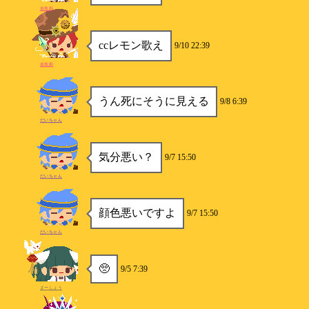
金魚姫
ccレモン歌え
9/10 22:39
金魚姫
うん死にそうに見える
9/8 6:39
だいちゃん
気分悪い？
9/7 15:50
だいちゃん
顔色悪いですよ
9/7 15:50
だいちゃん
🥺
9/5 7:39
まーしょう