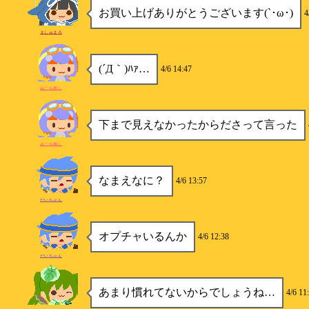
お買い上げありがとうございます(`･ω･)
4
ましゅまろ
(´Д｀)ﾊｧ…
4/6 14:47
みこち推し
下まで見えなかったからださって言った
みこち推し
なまえなに？
4/6 13:57
だいちゃん
オプチャいるんか
4/6 12:38
だいちゃん
あまり慣れてないからでしょうね…
4/6 11