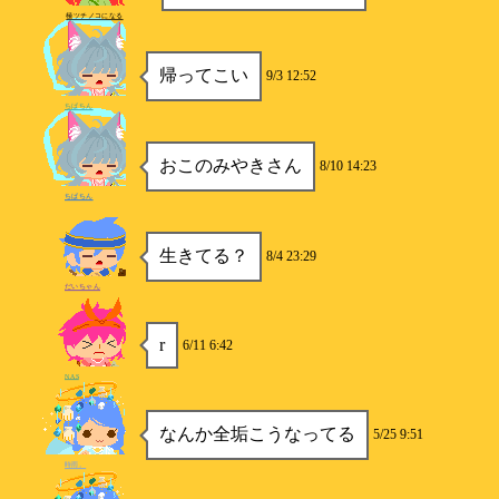
極ツチノコになる
帰ってこい
9/3 12:52
ちばちん
おこのみやきさん
8/10 14:23
ちばちん
生きてる？
8/4 23:29
だいちゃん
r
6/11 6:42
NAS
なんか全垢こうなってる
5/25 9:51
時雨。