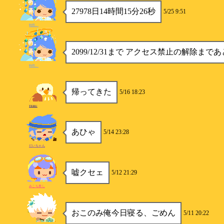
27978日14時間15分26秒
5/25 9:51
時雨。
2099/12/31まで アクセス禁止の解除まであ
時雨。
帰ってきた
5/16 18:23
TERU
あひゃ
5/14 23:28
だいちゃん
嘘クセェ
5/12 21:29
みこち推し
おこのみ俺今日寝る、ごめん
5/11 20:22