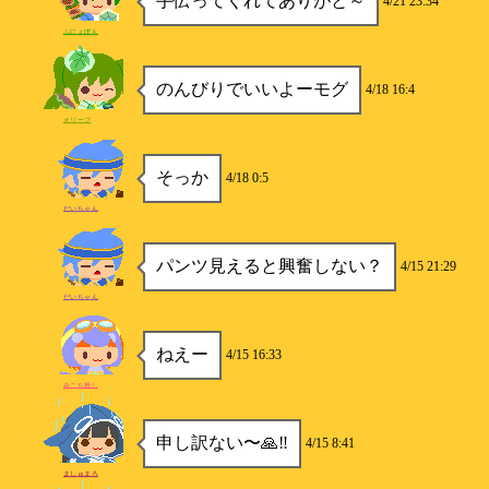
手伝ってくれてありがと～
4/21 23:34
ふにょぽん
のんびりでいいよーモグ
4/18 16:4
オリーブ
そっか
4/18 0:5
だいちゃん
パンツ見えると興奮しない？
4/15 21:29
だいちゃん
ねえー
4/15 16:33
みこち推し
申し訳ない〜🙏‼️
4/15 8:41
ましゅまろ