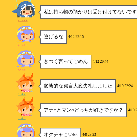
私は持ち物の預かりは受け付けてないです
ましゅまろ
逃げるな
4/12 22:15
みこち推し
きつく言ってごめん
4/12 20:44
みこち推し
変態的な発言大変失礼しました
4/10 22:24
ｱｰﾅﾙほど
アナ○とマン○どっちが好きですか？
4/10 
ｱｰﾅﾙほど
オクチャこいks
4/8 23:23