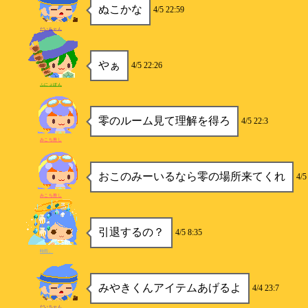
ぬこかな
4/5 22:59
だいちゃん
やぁ
4/5 22:26
ふにょぽん
零のルーム見て理解を得ろ
4/5 22:3
みこち推し
おこのみーいるなら零の場所来てくれ
4/5
みこち推し
引退するの？
4/5 8:35
時雨。
みやきくんアイテムあげるよ
4/4 23:7
だいちゃん