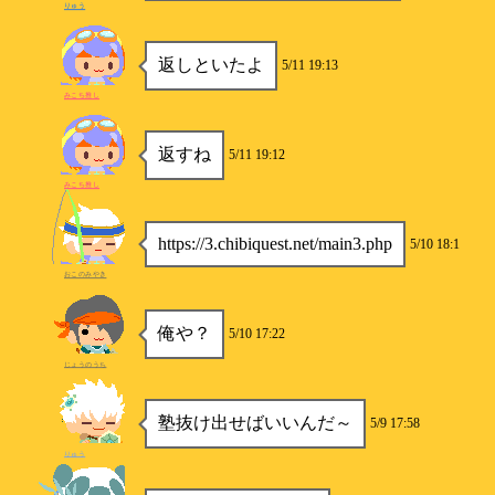
りゅう
返しといたよ
5/11 19:13
みこち推し
返すね
5/11 19:12
みこち推し
https://3.chibiquest.net/main3.php
5/10 18:1
おこのみやき
俺や？
5/10 17:22
じょうのうち
塾抜け出せばいいんだ～
5/9 17:58
りゅう