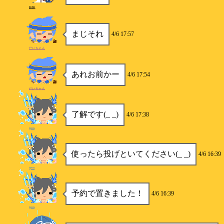
殺陣
まじそれ
4/6 17:57
だいちゃん
あれお前かー
4/6 17:54
だいちゃん
了解です(_ _)
4/6 17:38
tyon
使ったら投げといてください(_ _)
4/6 16:39
tyon
予約で置きました！
4/6 16:39
tyon