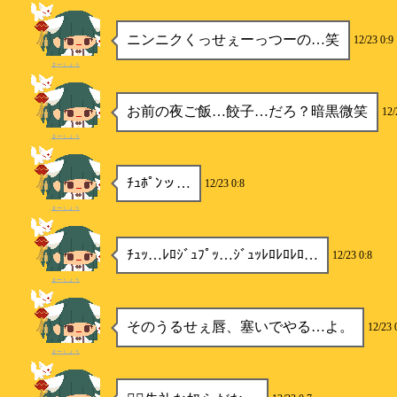
ニンニクくっせぇーっつーの…笑
12/23 0:9
まーしょう
お前の夜ご飯…餃子…だろ？暗黒微笑
12/
まーしょう
ﾁｭﾎﾟﾝッ…
12/23 0:8
まーしょう
ﾁｭｯ…ﾚﾛｼﾞｭﾌﾟｯ…ｼﾞｭｯﾚﾛﾚﾛﾚﾛ…
12/23 0:8
まーしょう
そのうるせぇ唇、塞いでやる…よ。
12/23 
まーしょう