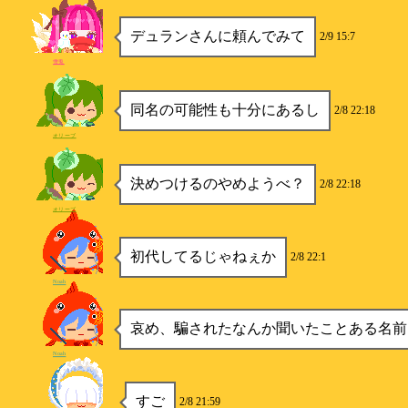
デュランさんに頼んでみて
2/9 15:7
雪兎
同名の可能性も十分にあるし
2/8 22:18
オリーブ
決めつけるのやめようべ？
2/8 22:18
オリーブ
初代してるじゃねぇか
2/8 22:1
Noah
哀め、騙されたなんか聞いたことある名前
Noah
すご
2/8 21:59