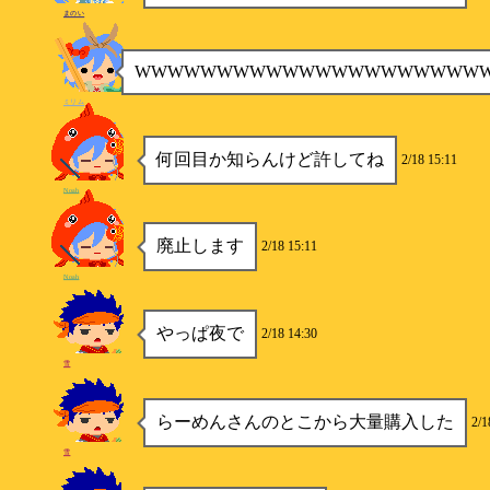
まのい
WWWWWWWWWWWWWWWWWWWWW
ミリム
何回目か知らんけど許してね
2/18 15:11
Noah
廃止します
2/18 15:11
Noah
やっぱ夜で
2/18 14:30
雪
らーめんさんのとこから大量購入した
2/1
雪