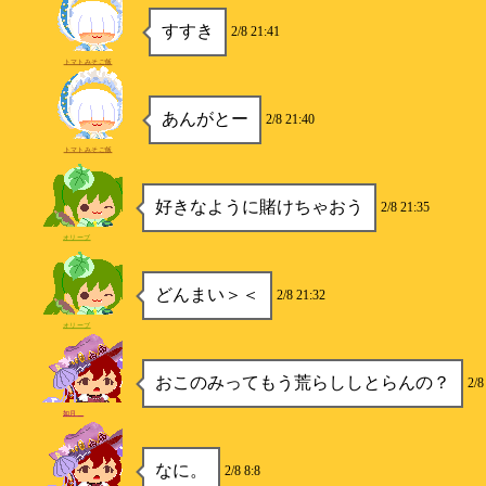
すすき
2/8 21:41
トマトみそご飯
あんがとー
2/8 21:40
トマトみそご飯
好きなように賭けちゃおう
2/8 21:35
オリーブ
どんまい＞＜
2/8 21:32
オリーブ
おこのみってもう荒らししとらんの？
2/8
如月＿
なに。
2/8 8:8