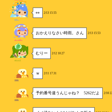
👀
2/13 15:55
時雨。
おかえりなさい時雨。さん
2/13 15:53
みこち推し
むりー
2/12 10:27
オリーブ
ｗ
2/11 17:31
TERU
予約番号違うんじゃね？ 5262だよ
2/10 2
TERU