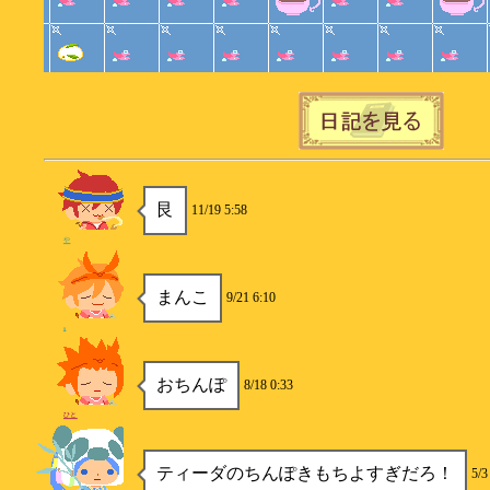
艮
11/19 5:58
や
まんこ
9/21 6:10
s
おちんぽ
8/18 0:33
ひと
ティーダのちんぽきもちよすぎだろ！
5/3