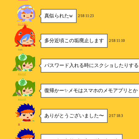
真似られたw
2/18 11:23
みこち推し
多分近頃この垢廃止します
2/18 11:10
Noah
パスワード入れる時にスクショしたりする
オリーブ
復帰かー✨メモはスマホのメモアプリとか
オリーブ
ありがとうございました〜
2/17 18:3
雪