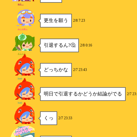
如月＿
更生を願う
2/8 7:23
みこち推し
引退するん?🤔
2/8 0:16
オリーブ
どっちかな
2/7 23:43
Noah
明日で引退するかどうか結論がでる
2/7 23
Noah
くっ
2/7 23:33
Noah