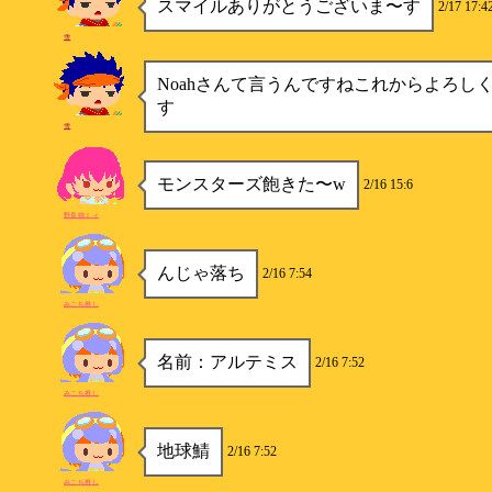
スマイルありがとうございま〜す
2/17 17:4
雪
Noahさんて言うんですねこれからよろし
す
雪
モンスターズ飽きた〜w
2/16 15:6
野良猫ミィ
んじゃ落ち
2/16 7:54
みこち推し
名前：アルテミス
2/16 7:52
みこち推し
地球鯖
2/16 7:52
みこち推し