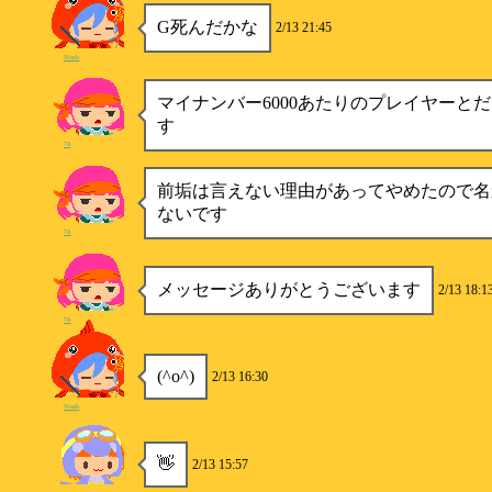
G死んだかな
2/13 21:45
Noah
マイナンバー6000あたりのプレイヤーと
す
74
前垢は言えない理由があってやめたので名
ないです
74
メッセージありがとうございます
2/13 18:1
74
(^o^)
2/13 16:30
Noah
👋
2/13 15:57