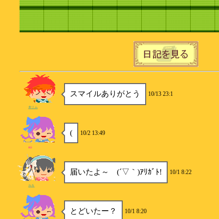
スマイルありがとう
10/13 23:1
未リム
(
10/2 13:49
ari
届いたよ～ (´▽｀)ｱﾘｶﾞﾄ!
10/1 8:22
ルカ
とどいたー？
10/1 8:20