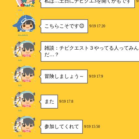
私は…土日にチビクエ3を開くかもです
9
はる
こちらこそです😊
9/19 17:20
ましゅまろ
雑談：チビクエスト３やってる人ってみん
だ…？
ルカ
冒険しましょう～
9/19 17:9
ルカ
また
9/19 17:8
ルカ
参加してくれて
9/19 15:50
ルカ