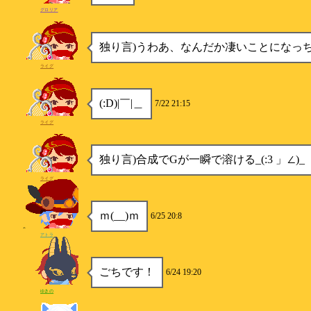
グロリア
独り言)うわあ、なんだか凄いことになっ
ライグ
(:D)|​￣|＿
7/22 21:15
ライグ
独り言)合成でGが一瞬で溶ける_(:3 」∠)_
ライグ
ｍ(__)ｍ
6/25 20:8
アトラ
ごちです！
6/24 19:20
ゆきの