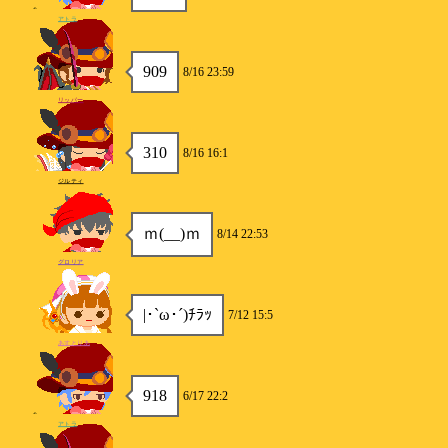
アトラ
909
8/16 23:59
リッパー
310
8/16 16:1
ジルティ
ｍ(__)ｍ
8/14 22:53
グロリア
|･`ω･´)ﾁﾗｯ
7/12 15:5
あすとりあ
918
6/17 22:2
アトラ