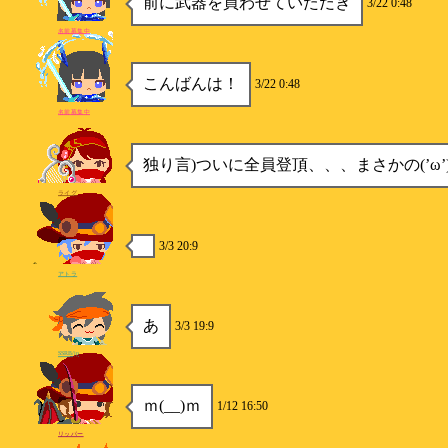
前に武器を買わせていただき
3/22 0:48
名前募集中
こんばんは！
3/22 0:48
名前募集中
独り言)ついに全員登頂、、、まさかの(’ω’
ライグ
3/3 20:9
アトラ
あ
3/3 19:9
SSRB/jp
ｍ(__)ｍ
1/12 16:50
リッパー