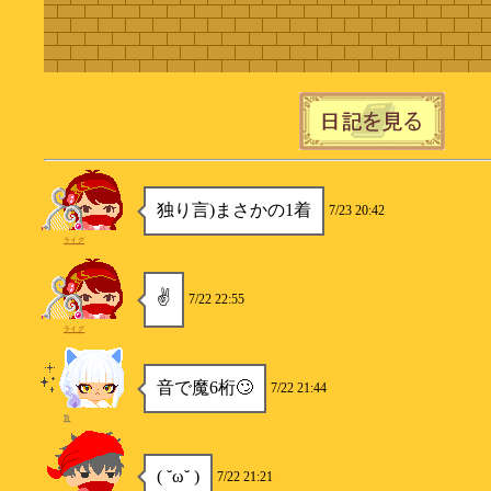
独り言)まさかの1着
7/23 20:42
ライグ
✌
7/22 22:55
ライグ
音で魔6桁🙄
7/22 21:44
贄
( ˘ω˘ )
7/22 21:21