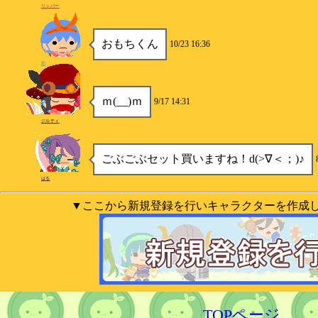
リッパー
おもちくん
10/23 16:36
彩
ｍ(__)ｍ
9/17 14:31
ジルティ
ごぶごぶセット買いますね！d(>∇＜；)♪
はる
▼ここから新規登録を行いキャラクターを作成
TOPページ