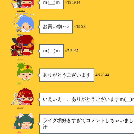
ｍ(__)ｍ
4/19 19:14
ジルティ
お買い物～♪
4/19 5:8
雪月花
ｍ(__)ｍ
4/5 21:37
リッパー
ありがとうございます
4/5 20:44
真実
いえいえー、ありがとうございますｍ(__)
ライグ
ライグ垢好きすぎてコメントしちゃいまし
汗
まる