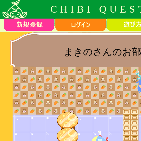
CHIBI QUES
まきのさんのお部