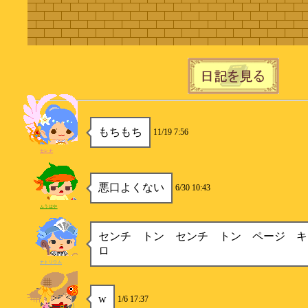
もちもち
11/19 7:56
セレナ
悪口よくない
6/30 10:43
ふうはや
センチ トン センチ トン ページ キ
ロ
ナトリウム
w
1/6 17:37