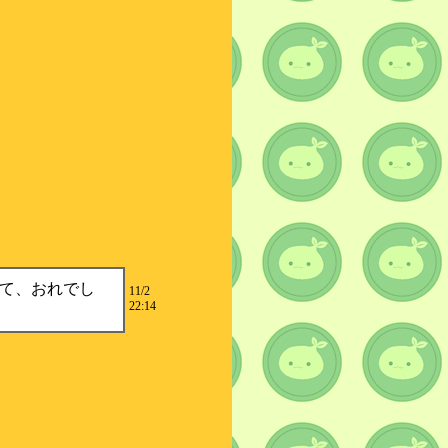
て、おれでし
11/2
22:14