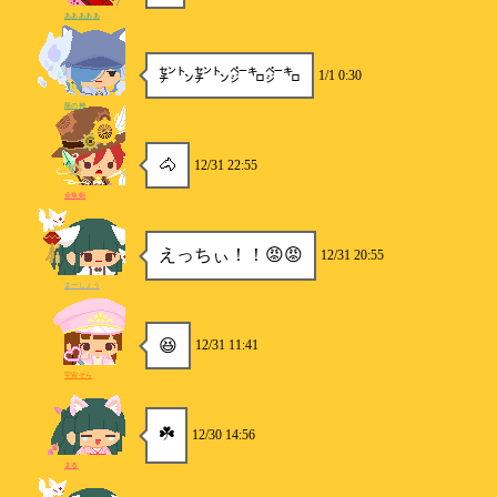
あああああ
㌢㌧㌢㌧㌻㌔㌻㌔
1/1 0:30
龍の神
🐴
12/31 22:55
金魚姫
えっちぃ！！😡😡
12/31 20:55
まーしょう
😆
12/31 11:41
宇宙そら
☘️
12/30 14:56
まる