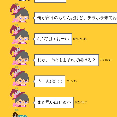
紺音
俺が言うのもなんだけど、チラホラ来てね
暗黒
( ｣ﾟДﾟ)｣＜おーい
8/24 21:48
暗黒
じゃ、そのままそれで続ける？
7/5 16:41
暗黒
うーん(´ω`；)
7/3 5:35
暗黒
まだ思い出せぬか
6/26 16:7
暗黒