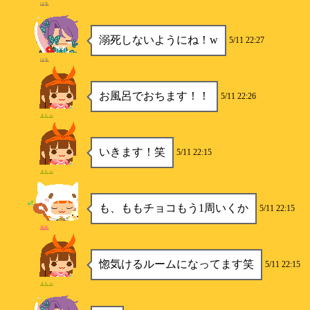
はる
溺死しないようにね！w
5/11 22:27
はる
お風呂でおちます！！
5/11 22:26
まちゃ
いきます！笑
5/11 22:15
まちゃ
も、ももチョコもう1周いくか
5/11 22:15
孤高
惚気けるルームになってます笑
5/11 22:15
まちゃ