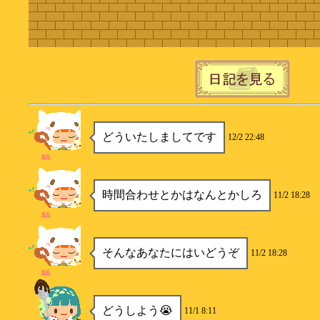
どういたしましてです
12/2 22:48
孤高
時間合わせとかはなんとかしろ
11/2 18:28
孤高
そんなあなたにはいどうぞ
11/2 18:28
孤高
どうしよう😭
11/1 8:11