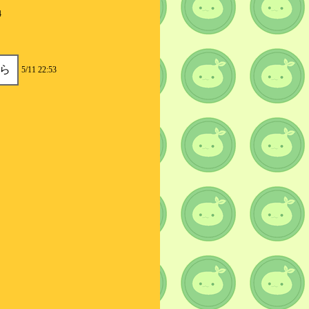
4
ら
5/11 22:53