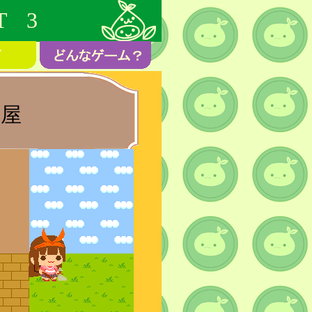
T 3
屋