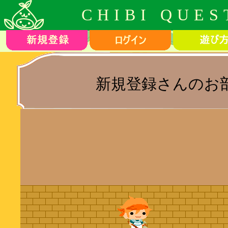
CHIBI QUES
新規登録さんのお