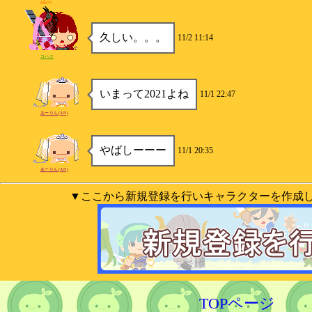
zakyy
久しい。。。
11/2 11:14
コハク
いまって2021よね
11/1 22:47
あーりん(AN)
やばしーーー
11/1 20:35
あーりん(AN)
▼ここから新規登録を行いキャラクターを作成
TOPページ