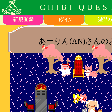
CHIBI QUES
あーりん(AN)さんの