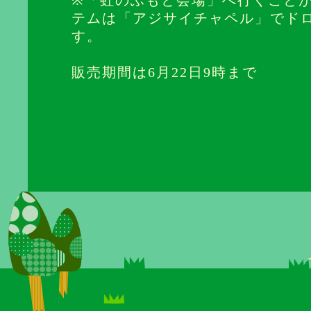
※「虹のふもと会場」へ行くこと
テムは「アジサイチャペル」でド
す。
販売期間は6月22日9時まで