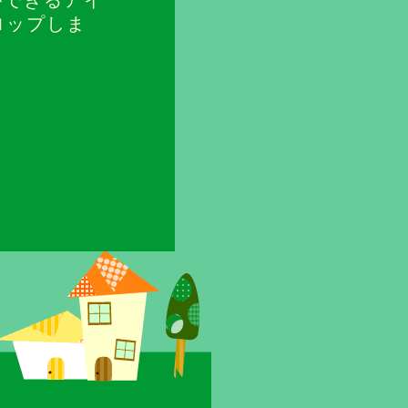
ができるアイ
ロップしま