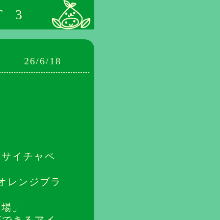
T 3
26/6/18
ジサイチャペ
「オレンジブラ
会場」