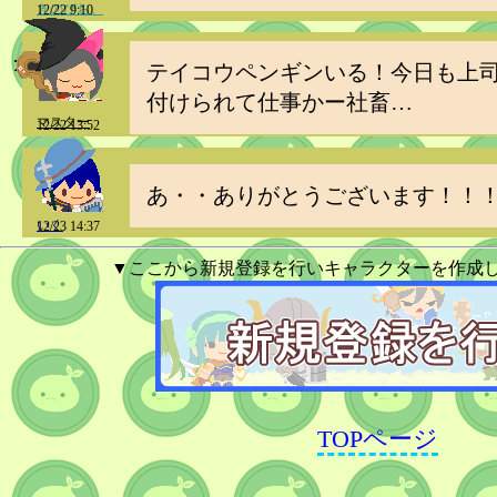
きのぴお。
12/22 9:10
テイコウペンギンいる！今日も上
付けられて仕事かー社畜…
マスター
12/22 13:52
あ・・ありがとうございます！！
いく
12/23 14:37
▼ここから新規登録を行いキャラクターを作成
TOPページ