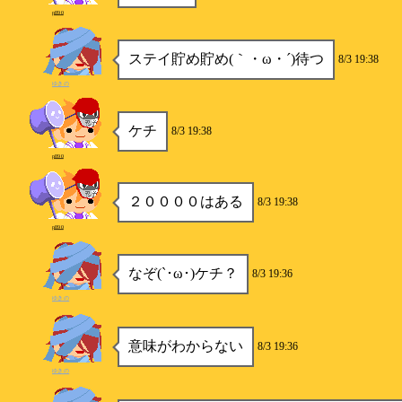
p890
ステイ貯め貯め(｀・ω・´)待つ
8/3 19:38
ゆきの
ケチ
8/3 19:38
p890
２００００はある
8/3 19:38
p890
なぞ(`･ω･)ケチ？
8/3 19:36
ゆきの
意味がわからない
8/3 19:36
ゆきの