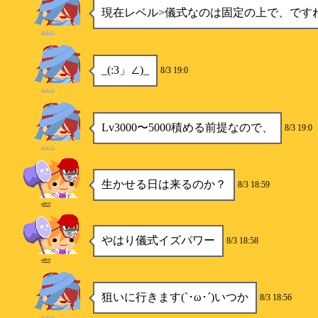
現在レベル>儀式なのは固定の上で、ですね
ゆきの
_(:3」∠)_
8/3 19:0
ゆきの
Lv3000〜5000積める前提なので、
8/3 19:0
ゆきの
生かせる日は来るのか？
8/3 18:59
p890
やはり儀式イズパワー
8/3 18:58
p890
狙いに行きます(`･ω･´)いつか
8/3 18:56
ゆきの