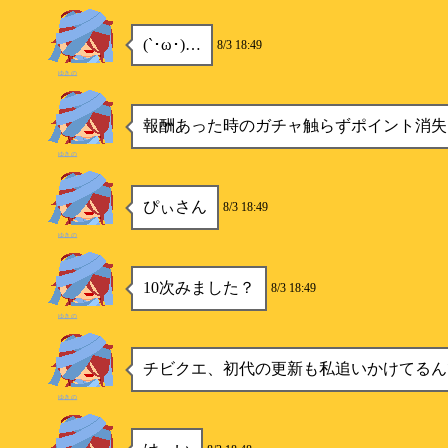
(`･ω･)…
8/3 18:49
ゆきの
報酬あった時のガチャ触らずポイント消失
ゆきの
ぴぃさん
8/3 18:49
ゆきの
10次みました？
8/3 18:49
ゆきの
チビクエ、初代の更新も私追いかけてるん
ゆきの