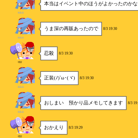
本当はイベント中のほうがよかったのかな
ゆきの
うま深の再販あったので
8/3 19:30
ゆきの
忍殺
8/3 19:30
p890
正装(ﾉ)`ω･(ヾ)
8/3 19:30
ゆきの
おしまい 預かり品メモしてきます
8/3 19
ゆきの
おかえり
8/3 19:29
p890