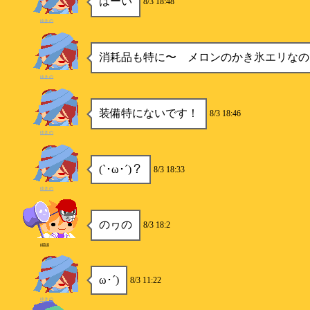
はーい
8/3 18:48
ゆきの
消耗品も特に〜 メロンのかき氷エリなの
ゆきの
装備特にないです！
8/3 18:46
ゆきの
(`･ω･´)？
8/3 18:33
ゆきの
のヮの
8/3 18:2
p890
ω･´)
8/3 11:22
ゆきの