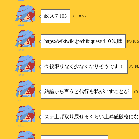
総ステ103
8/3 18:56
ゆきの
https://wikiwiki.jp/chibiquest/１０次職
8/3 18:
ゆきの
今後限りなく少なくなりそうです！
8/3 18
ゆきの
結論から言うと代行を私が出すことが
8/3
ゆきの
ステ上げ取り戻せるくらい上昇値破格にな
ゆきの