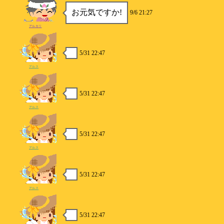
お元気ですか!
9/6 21:27
アルカリ
5/31 22:47
アルス
5/31 22:47
アルス
5/31 22:47
アルス
5/31 22:47
アルス
5/31 22:47