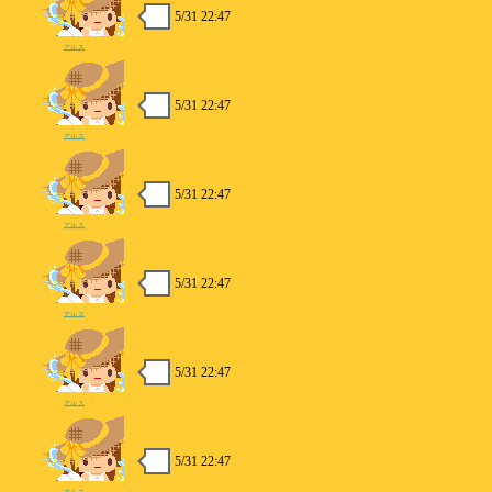
5/31 22:47
アルス
5/31 22:47
アルス
5/31 22:47
アルス
5/31 22:47
アルス
5/31 22:47
アルス
5/31 22:47
アルス