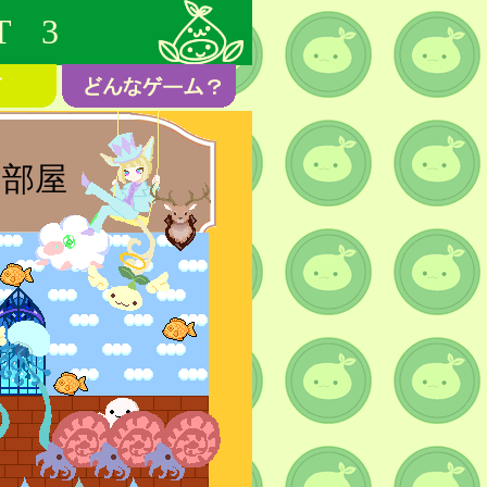
T 3
部屋