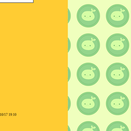
10/17 19:10