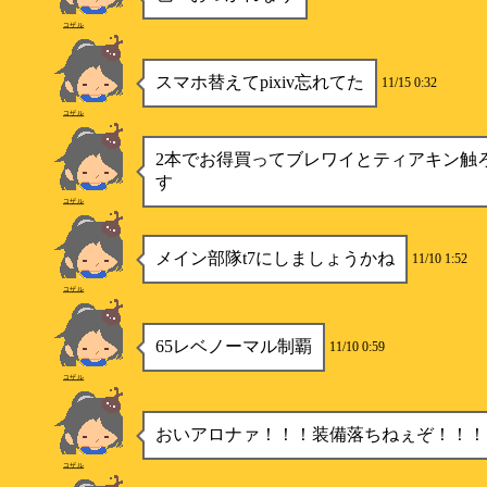
コザル
スマホ替えてpixiv忘れてた
11/15 0:32
コザル
2本でお得買ってブレワイとティアキン触
す
コザル
メイン部隊t7にしましょうかね
11/10 1:52
コザル
65レベノーマル制覇
11/10 0:59
コザル
おいアロナァ！！！装備落ちねぇぞ！！！
コザル