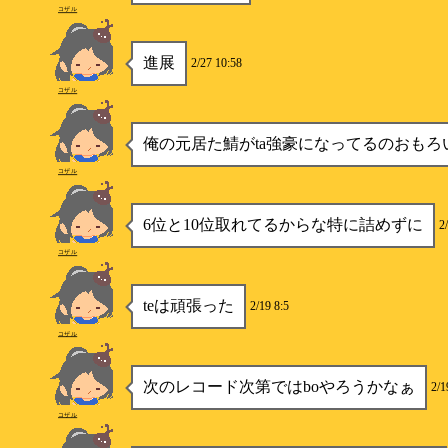
コザル
進展
2/27 10:58
コザル
俺の元居た鯖がta強豪になってるのおもろ
コザル
6位と10位取れてるからな特に詰めずに
2
コザル
teは頑張った
2/19 8:5
コザル
次のレコード次第ではboやろうかなぁ
2/1
コザル