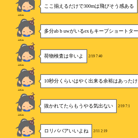
ここ揃えるだけで300mは飛びそう感ある
コザル
多分ab b uwがいるexもキープショートタ
コザル
荷物検査は辛いよ
2/19 7:40
コザル
10秒分くらいはやく出来る余裕はあった
コザル
抜かれてたらもうやる気出ない
2/19 7:1
コザル
ロリババアいいよね
2/11 2:19