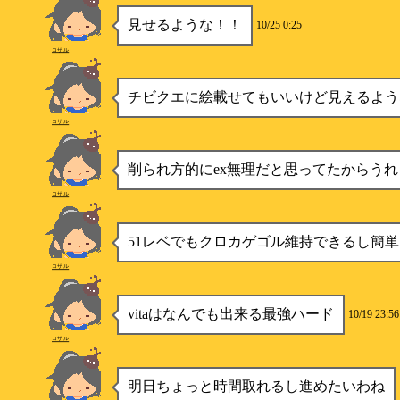
見せるような！！
10/25 0:25
コザル
チビクエに絵載せてもいいけど見えるよう
コザル
削られ方的にex無理だと思ってたからうれ
コザル
51レベでもクロカゲゴル維持できるし簡
コザル
vitaはなんでも出来る最強ハード
10/19 23:56
コザル
明日ちょっと時間取れるし進めたいわね