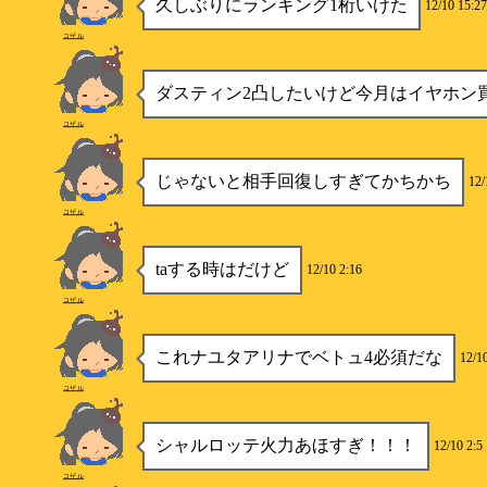
久しぶりにランキング1桁いけた
12/10 15:27
コザル
ダスティン2凸したいけど今月はイヤホン
コザル
じゃないと相手回復しすぎてかちかち
12/
コザル
taする時はだけど
12/10 2:16
コザル
これナユタアリナでベトュ4必須だな
12/1
コザル
シャルロッテ火力あほすぎ！！！
12/10 2:5
コザル