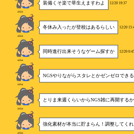
装備くそ楽で草生えますわよ
12/20 19:37
コザル
冬休み入ったが登校はあるらしい
12/20 15:
コザル
同時進行出来そうなゲーム探すか
12/20 0:4
コザル
NGSやりながらスタレとかゼンゼロでき
コザル
とりま来週くらいからNGS雑に再開する
コザル
強化素材が本当に貯まらん！調整してくれ
コザル