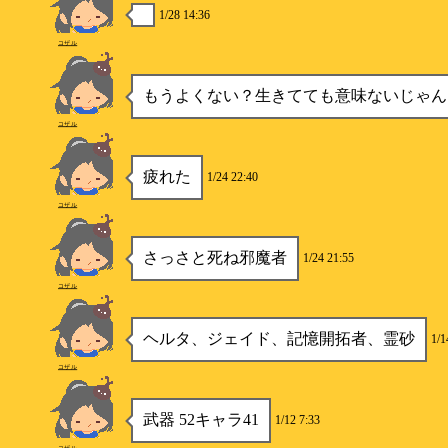
1/28 14:36
コザル
もうよくない？生きてても意味ないじゃん
コザル
疲れた
1/24 22:40
コザル
さっさと死ね邪魔者
1/24 21:55
コザル
ヘルタ、ジェイド、記憶開拓者、霊砂
1/1
コザル
武器 52キャラ41
1/12 7:33
コザル