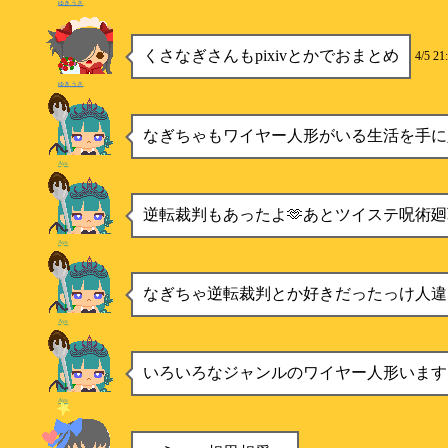
ゆきうさ
くさなぎさんもpixivとかでおまとめ
4/5 21
ゆきうさ
なぎちゃもワイヤー人形がいる生活を手に
Aya
逆転裁判もあったよ🫶あとツイステ呪術
Aya
なぎちゃ逆転裁判とか好きだったっけ人違
Aya
いろいろなジャンルのワイヤー人形いますよ
Aya