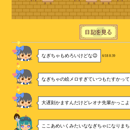
なぎちゃもめろいけどな😉
6/18 8:39
柿
なぎちゃの絵メロすぎていつもたすかって
柿
大遅刻かますんだけどレオナ先輩かっこよ
柿
ここあめいくみたいななぎちゃになりまち