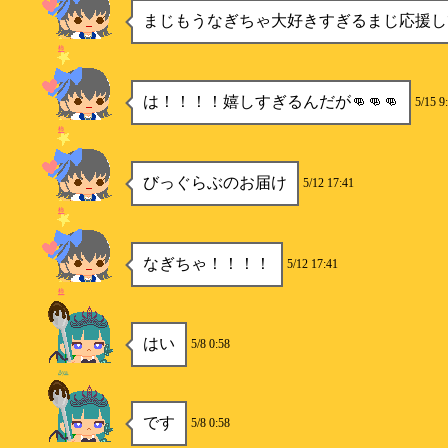
まじもうなぎちゃ大好きすぎるまじ応援し
柿
は！！！！嬉しすぎるんだが👊👊👊
5/15 9
柿
びっぐらぶのお届け
5/12 17:41
柿
なぎちゃ！！！！
5/12 17:41
柿
はい
5/8 0:58
Aya
です
5/8 0:58