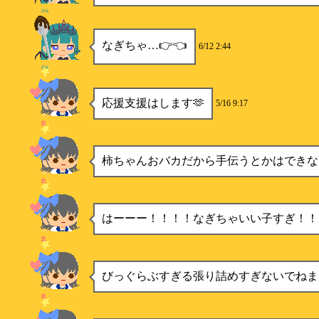
Aya
なぎちゃ…👉👈
6/12 2:44
Aya
応援支援はします🫶
5/16 9:17
柿
柿ちゃんおバカだから手伝うとかはできな
柿
はーーー！！！！なぎちゃいい子すぎ！！
柿
びっぐらぶすぎる張り詰めすぎないでねま
柿