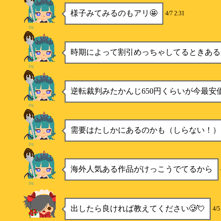
様子みてみるのもアリ🤩
4/7 2:31
Aya
時期によって割引めっちゃしてるときある
Aya
逆転裁判みたかんじ650円くらいが今最安
Aya
需要はたしかにあるのかも（しらない！）
Aya
海外人気ある作品がけっこうでてるから
Aya
出したら良ければ教えてください🥲‎💘
4/5