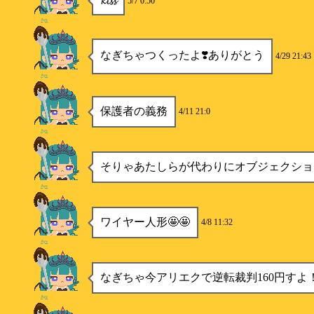
𝓴𝓲𝓼𝓼
5/7 0:50
Aya
なぎちゃつくったよ❣️ありがとう
4/29 21:43
Aya
保護者の義務
4/11 21:0
Aya
そりゃあたしらが代わりにオブジェクショ
Aya
ワイヤー人形🤩🤩
4/8 11:32
Aya
なぎちゃ今アリエクで逆転裁判160円すよ
Aya