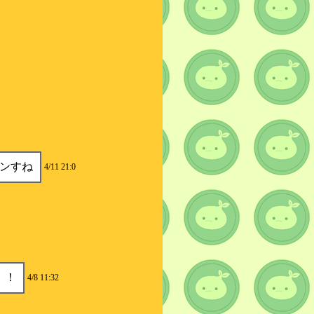
ンすね
4/11 21:0
！！
4/8 11:32