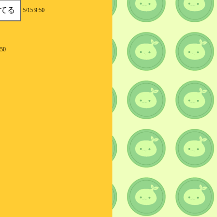
てる
5/15 9:50
:50