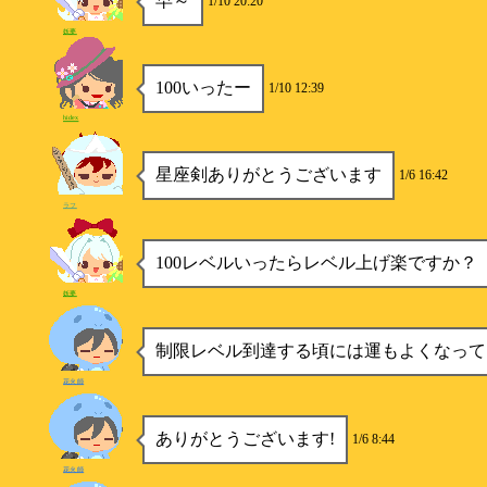
早～
1/10 20:20
妖夢
100いったー
1/10 12:39
hidex
星座剣ありがとうございます
1/6 16:42
ラフ
100レベルいったらレベル上げ楽ですか？
妖夢
制限レベル到達する頃には運もよくなってるか
花火師
ありがとうございます!
1/6 8:44
花火師