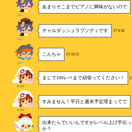
あまりそこまでピアノに興味がないので
ハサミ
チャルダッシュラプソディです
3/7 8:38
ハサミ
こんちゃ
3/3 18:35
SSRB/jp
まじで100レベまで頑張ってください！
2
葵@美鈴
すみません！平日と週末予定埋まってて
葵@美鈴
出来たらでいいんですがレベル上げ手伝っ
か？