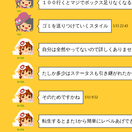
１００行くとマジでボックス足りなくなる
hidex
ゴミを送りつけていくスタイル
1/15 22:43
hidex
自分は全然やってないので詳しくありませ
葵@美鈴
たしか多少はステータスも引き継がれたか
葵@美鈴
そのためですかね
1/11 9:52
葵@美鈴
転生するとまた1から簡単にレベルあげで
葵@美鈴