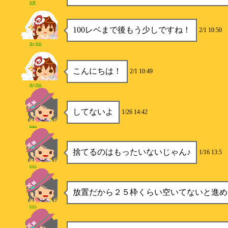
妖夢
100レベまで後もう少しですね！
2/1 10:50
葵@美鈴
こんにちは！
2/1 10:49
葵@美鈴
してないよ
1/26 14:42
hidex
捨てるのはもったいないじゃん♪
1/16 13:5
hidex
放置だから２５枠くらい空いてないと進め
hidex