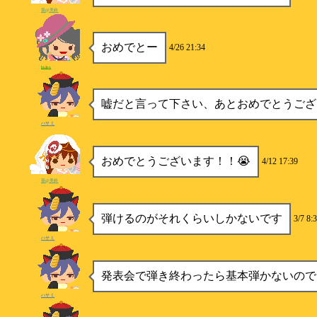
葵@美鈴
おめでとー
4/26 21:34
hidex
嘘だと言って下さい、あとおめでとうござ
ハサミ
おめでとうございます！！😭
4/12 17:39
葵@美鈴
弾けるのがそれくらいしかないです
3/7 8:
ハサミ
発表会で弾き終わったら基本弾かないので
ハサミ