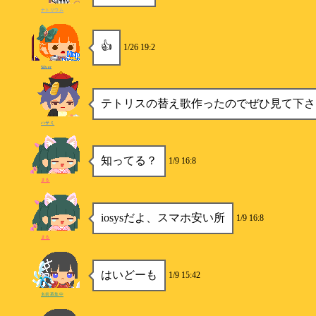
ナトリウム
👍
1/26 19:2
Silver
テトリスの替え歌作ったのでぜひ見て下さ
ハサミ
知ってる？
1/9 16:8
まる
iosysだよ、スマホ安い所
1/9 16:8
まる
はいどーも
1/9 15:42
名前募集中