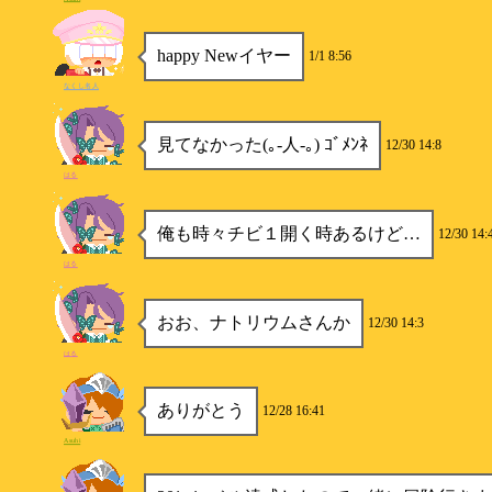
happy Newイヤー
1/1 8:56
なくし名人
見てなかった(｡-人-｡) ｺﾞﾒﾝﾈ
12/30 14:8
はる
俺も時々チビ１開く時あるけど…
12/30 14:
はる
おお、ナトリウムさんか
12/30 14:3
はる
ありがとう
12/28 16:41
Asuhi