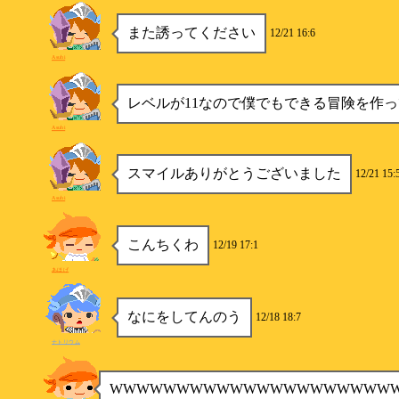
また誘ってください
12/21 16:6
Asuhi
レベルが11なので僕でもできる冒険を作
Asuhi
スマイルありがとうございました
12/21 15:
Asuhi
こんちくわ
12/19 17:1
あほげ
なにをしてんのう
12/18 18:7
ナトリウム
WWWWWWWWWWWWWWWWWWWWW