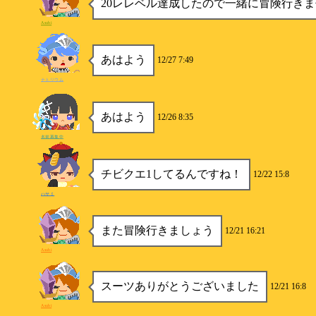
20レレベル達成したので一緒に冒険行き
Asuhi
あはよう
12/27 7:49
ナトリウム
あはよう
12/26 8:35
名前募集中
チビクエ1してるんですね！
12/22 15:8
ハサミ
また冒険行きましょう
12/21 16:21
Asuhi
スーツありがとうございました
12/21 16:8
Asuhi