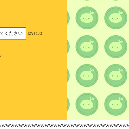
ってください
12/21 16:2
58
WWWWWWWWWWWWWWWWWWWWWWWWWWWWWW