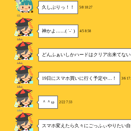
久しぶりっ！！
5/8 18:27
紺音
神かよ……( ˙-˙ )
4/5 8:58
らるふ
どんふぁいしかハードはクリア出来てない
らるふ
19日にスマホ買いに行く予定や…！
3/6 17
らるふ
＾＾ω
2/22 7:33
らるふ
スマホ変えたら久々にごっふぃやりたい自