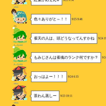
9/25 9:50
らるふ
色々ありがと～！！
9/25 9:48
紺音
雀天の人は、頭どうなってんすかね
9/24 1
真、宇治抹茶
もみじさんは雀魂のランク何ですか？
9/2
真、宇治抹茶
おっはよー！！！
9/24 6:35
らるふ
茶わん蒸しー
9/23 19:11
らるふ