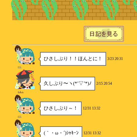
ひさしぶり！！ほんとに！
3/23 20:31
紺音
久しぶり〜ヽ(*’▽’*)ﾉ
2/15 20:54
らるふ
ひさしぶり～！
12/31 13:32
紺音
(｀・ω・´)ｼｬｷｰﾝ
12/31 13:32