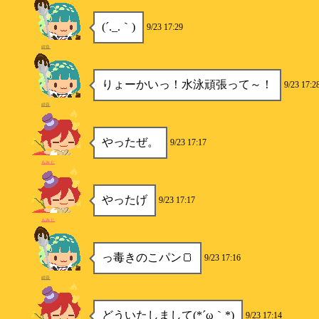
(´._.｀)
9/23 17:29
紺音
りょーかいっ！水泳頑張って～！
9/23 17:2
紺音
やったぜ。
9/23 17:17
もみじ
やったげ
9/23 17:17
もみじ
っ毒きのこパン🍞
9/23 17:16
紺音
どういたしまして(*´ω｀*)
9/23 17:14