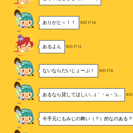
もみじ
ありがと～！！
9/23 17:14
紺音
あるよん
9/23 17:11
もみじ
ないならだいじょーぶ！
9/23 17:8
紺音
あるなら貸してほしい…(｀・ω・´)…
9/23
紺音
今手元にもみじの舞い（？）的なのある？
紺音