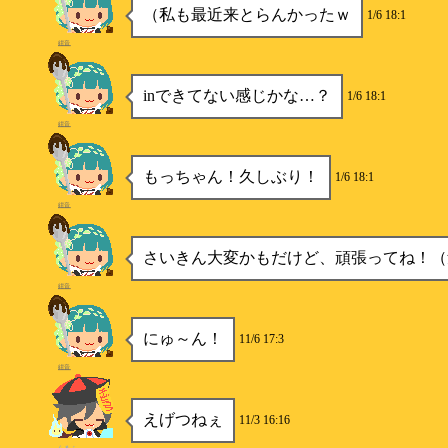
（私も最近来とらんかったｗ
1/6 18:1
紺音
inできてない感じかな…？
1/6 18:1
紺音
もっちゃん！久しぶり！
1/6 18:1
紺音
さいきん大変かもだけど、頑張ってね！（
紺音
にゅ～ん！
11/6 17:3
紺音
えげつねぇ
11/3 16:16
らるふ