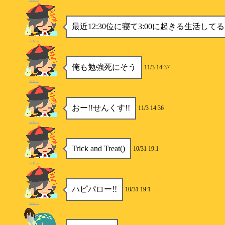
最近12:30位に寝て3:00に起きる生活して
らるふ
俺も勉強死にそう
11/3 14:37
らるふ
おー!!せんくす!!
11/3 14:36
らるふ
Trick and Treat()
10/31 19:1
らるふ
ハピパロー!!
10/31 19:1
らるふ