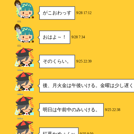
がこおわっす
9/28 17:12
紺音
おはよ～！
9/28 7:34
紺音
そのくらい。
9/25 22:39
らるふ
後、月火金は午後いける。金曜は少し遅く
らるふ
明日は午前中のみいける。
9/25 22:38
らるふ
紅葉かめぇんw