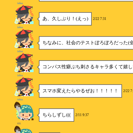
らるふ
あ、久しぶり！(えっ)
2/22 7:31
らるふ
ちなみに、社会のテストぼろぼろだった(全
らるふ
コンパス性癖ぶち刺さるキャラ多くて嬉し
らるふ
スマホ変えたらやるぜお！！！！！
2/22 7
らるふ
ちらしずし(((
2/11 9:37
紺音