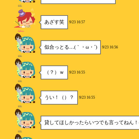
紺音
あざす笑
9/23 16:57
もみじ
似合っとる…(｀・ω・´)
9/23 16:56
紺音
（？）ｗ
9/23 16:55
紺音
うい！（）？
9/23 16:55
紺音
貸してほしかったらいつでも言ってねん！(
紺音