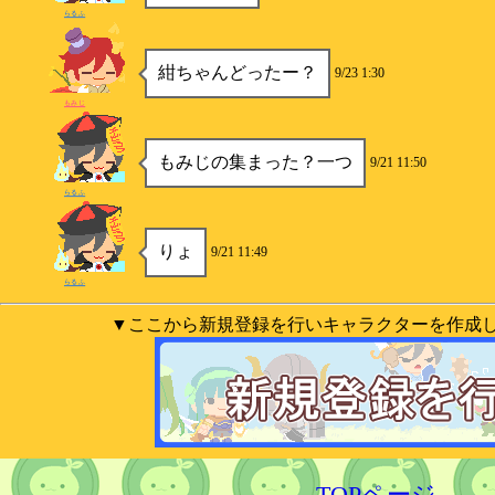
らるふ
紺ちゃんどったー？
9/23 1:30
もみじ
もみじの集まった？一つ
9/21 11:50
らるふ
りょ
9/21 11:49
らるふ
▼ここから新規登録を行いキャラクターを作成
TOPページ