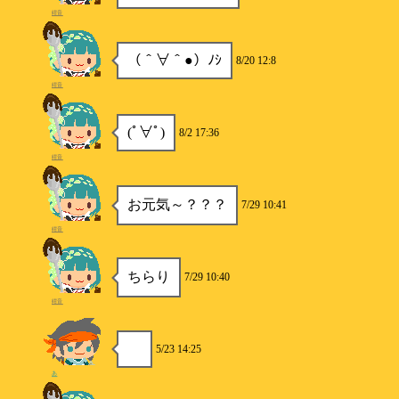
紺音
（＾∀＾●）ﾉｼ
8/20 12:8
紺音
(ﾟ∀ﾟ)
8/2 17:36
紺音
お元気～？？？
7/29 10:41
紺音
ちらり
7/29 10:40
紺音
5/23 14:25
あ