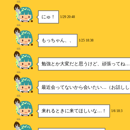
紺音
にゅ！
1/29 20:48
紺音
もっちゃん、、
1/25 18:38
紺音
勉強とか大変だと思うけど、頑張ってね…
紺音
最近会ってないから会いたい…（お話しし
紺音
来れるときに来てほしいな…！
1/6 18:3
紺音