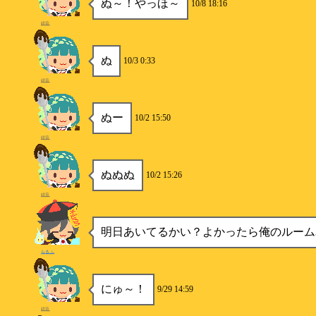
ぬ～！やっほ～
10/8 18:16
紺音
ぬ
10/3 0:33
紺音
ぬー
10/2 15:50
紺音
ぬぬぬ
10/2 15:26
紺音
明日あいてるかい？よかったら俺のルーム
らるふ
にゅ～！
9/29 14:59
紺音