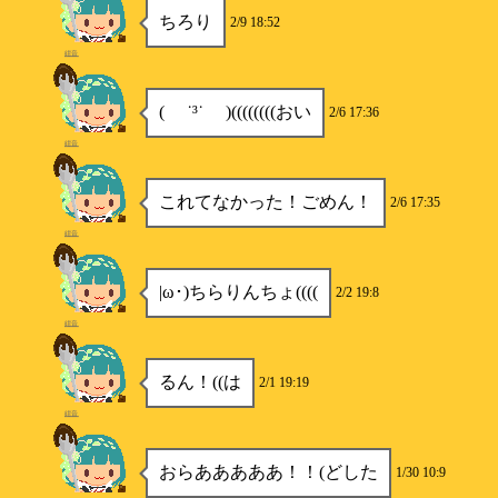
ちろり
2/9 18:52
紺音
( ˙³˙ )((((((((おい
2/6 17:36
紺音
これてなかった！ごめん！
2/6 17:35
紺音
|ω･)ちらりんちょ((((
2/2 19:8
紺音
るん！((は
2/1 19:19
紺音
おらあああああ！！(どした
1/30 10:9