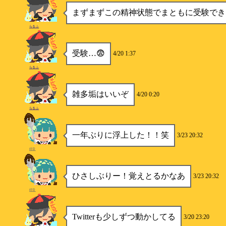
まずまずこの精神状態でまともに受験でき
らるふ
受験…😨
4/20 1:37
らるふ
雑多垢はいいぞ
4/20 0:20
らるふ
一年ぶりに浮上した！！笑
3/23 20:32
紺音
ひさしぶりー！覚えとるかなあ
3/23 20:32
紺音
Twitterも少しずつ動かしてる
3/20 23:20