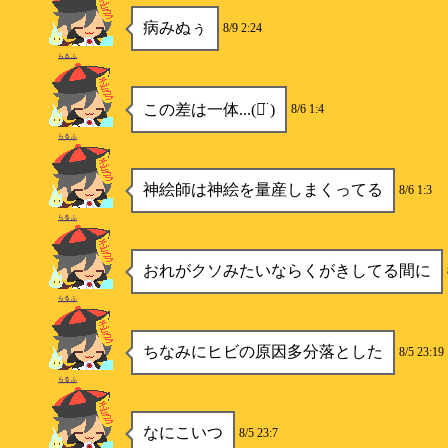
病みぬぅ
8/9 2:24
らるふ
この差は一体...(ᯅ̈ )
8/6 1:4
らるふ
神絵師は神絵を量産しまくってる
8/6 1:3
らるふ
おれがクソみたいならくがきしてる間に
らるふ
ちなみにヒビの原因多分落とした
8/5 23:19
らるふ
なにこいつ
8/5 23:7