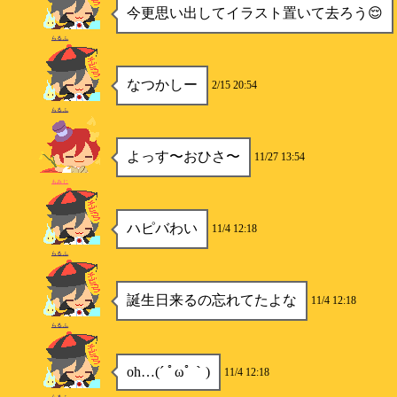
今更思い出してイラスト置いて去ろう😌
らるふ
なつかしー
2/15 20:54
らるふ
よっす〜おひさ〜
11/27 13:54
もみじ
ハピバわい
11/4 12:18
らるふ
誕生日来るの忘れてたよな
11/4 12:18
らるふ
oh…(´ ﾟωﾟ｀)
11/4 12:18
らるふ