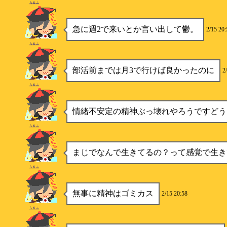
らるふ
急に週2で来いとか言い出して鬱。
2/15 20:
らるふ
部活前までは月3で行けば良かったのに
2
らるふ
情緒不安定の精神ぶっ壊れやろうですどう
らるふ
まじでなんで生きてるの？って感覚で生き
らるふ
無事に精神はゴミカス
2/15 20:58
らるふ