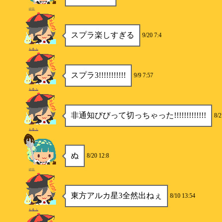
紺音
スプラ楽しすぎる
9/20 7:4
らるふ
スプラ3!!!!!!!!!!!
9/9 7:57
らるふ
非通知びびって切っちゃった!!!!!!!!!!!!!
8/2
らるふ
ぬ
8/20 12:8
紺音
東方アルカ星3全然出ねぇ
8/10 13:54
らるふ