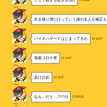
1/1 14:38
らるふ
生き残り僕だけっていう謎の主人公補正も
らるふ
バイオハザードはじまってるわ
1/1 14:37
らるふ
母親コロナ草
1/1 14:37
らるふ
あけおめ
1/1 14:37
らるふ
なん…だと…?????()
12/30 0:22
らるふ