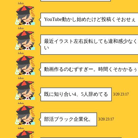
らるふ
YouTube動かし始めたけど投稿くそおせぇ
らるふ
最近イラスト左右反転しても違和感少なく
い
らるふ
動画作るのむずすぎー。時間くそかかるぅ
らるふ
既に知り合い4、5人辞めてる
3/20 23:17
らるふ
部活ブラック企業化。
3/20 23:17
らるふ