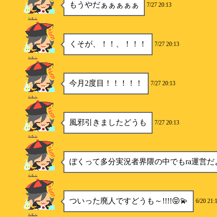
もうやだぁぁぁぁぁ
7/27 20:13
らるふ
くそが、！！、！！！
7/27 20:13
らるふ
今月2度目！！！！！
7/27 20:13
らるふ
風邪引きましたどうも
7/27 20:13
らるふ
ぼくって多分実況者界隈の中でもra運営だ
らるふ
ついった廃人ですどうも～!!!!😝💫
6/20 21:
らるふ