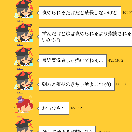
褒められるだけだと成長しないけど
4/26 2
らるふ
学んだけど絵は褒められるより指摘される
いかもな
らるふ
最近実況者しか描いてねぇ…
4/25 19:42
らるふ
朝方と夜型のきちぃ所よこれが()
1/6 1:3
らるふ
おっひさ〜
1/5 5:52
もみじ
そして始まる監禁生活()