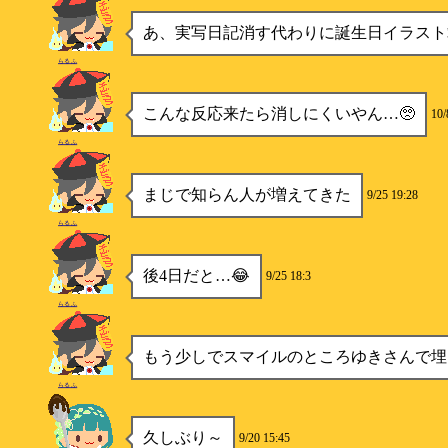
あ、実写日記消す代わりに誕生日イラスト
らるふ
こんな反応来たら消しにくいやん…🥺
10/
らるふ
まじで知らん人が増えてきた
9/25 19:28
らるふ
後4日だと…😂
9/25 18:3
らるふ
もう少しでスマイルのところゆきさんで埋
らるふ
久しぶり～
9/20 15:45