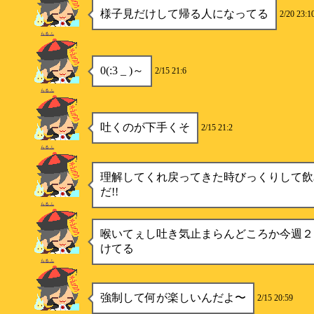
様子見だけして帰る人になってる
2/20 23:1
らるふ
0(:3 _ )～
2/15 21:6
らるふ
吐くのが下手くそ
2/15 21:2
らるふ
理解してくれ戻ってきた時びっくりして飲
だ!!
らるふ
喉いてぇし吐き気止まらんどころか今週２
けてる
らるふ
強制して何が楽しいんだよ〜
2/15 20:59