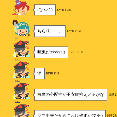
|ू･ω･` )
12/28 13:34
もみじ
ちらり、、、
12/28 11:51
紺音
呪鬼だｯｯｯｯｯｯ!!
12/13 23:8
らるふ
消
10/10 11:9
らるふ
極度の心配性か不安症抱えとるがな
10/9 2
らるふ
空白出来たからこれは残すか(気分)
10/8 23