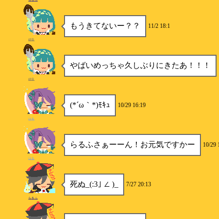
もうきてないー？？
11/2 18:1
紺音
やばいめっちゃ久しぶりにきたあ！！！
紺音
(*´ω｀*)ﾓｷｭ
10/29 16:19
はる
らるふさぁーーん！お元気ですかー
10/29 
はる
死ぬ_(:3｣ ∠ )_
7/27 20:13
らるふ