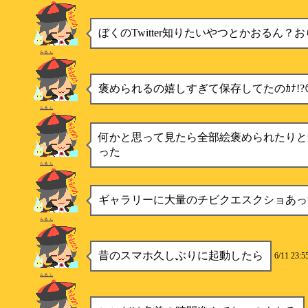
ぼくのTwitter知りたいやつとかおるん？
らるふ
褒められるの嬉しすぎて保存してたのｶﾅ!?
らるふ
何かと思って見たら全部絵褒められたりと
った
らるふ
ギャラリーに大量のチビクエスクショあっ
らるふ
昔のスマホ久しぶりに起動したら
6/11 23:5
らるふ