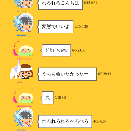
れろれろこんちは
6/15 0:31
あっちゃん
変態でいいよ
6/15 0:30
あっちゃん
ﾄﾞﾋｬｰwww
6/5 23:36
ほmラブぐへぐへ
うちも会いたかったー！
6/3 20:13
ゆみお
久
5/18 3:9
ほmラブぐへぐへ
れろれろれろぺろぺろ
4/30 6:54
あっちゃん