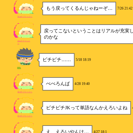
もう戻ってくるんじゃねーぞ…
7/26 21:42
ほmラブぐへぐへ
戻ってこないということはリアルが充実
のかな
ほmラブぐへぐ
へ
ピチピチ……
5/18 18:19
雑魚
ぺぺろんぱ
4/28 19:40
ほmラブぐへぐへ
ピチピチJKって単語なんかえろいよね
ほmラブぐへぐへ
え、えろいやんけ…
4/27 18:1