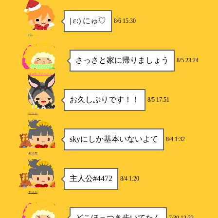
| ε:) にゅ♡
8/6 15:30
χと
さっさと家に帰りましょう
8/5 23:24
ほmラブぐへぐへ
お久しぶりです！！
8/5 17:51
りりか
skyにしか基本いないよて
8/4 1:32
まりか
主人公#4472
8/4 1:20
まりか
どこほっつき歩いてたん