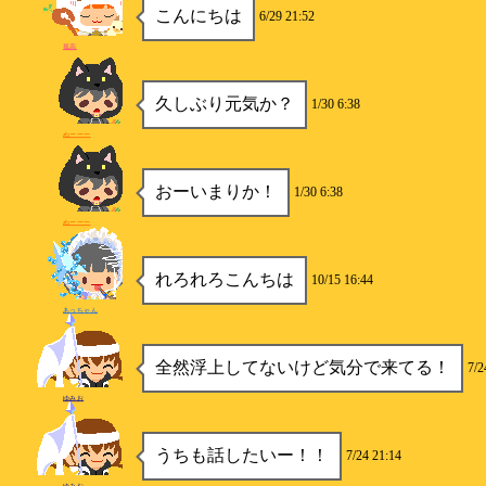
こんにちは
6/29 21:52
孤高
久しぶり元気か？
1/30 6:38
ぬーーー
おーいまりか！
1/30 6:38
ぬーーー
れろれろこんちは
10/15 16:44
あっちゃん
全然浮上してないけど気分で来てる！
7/2
ゆみお
うちも話したいー！！
7/24 21:14
ゆみお