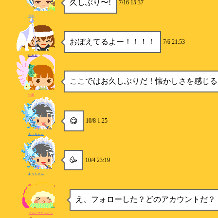
久しぶり〜!
7/16 15:37
遥華
おぼえてるよー！！！！
7/6 21:53
ゆみお
ここではお久しぶりだ！懐かしさを感じる
仁瘉
😋
10/8 1:25
あっちゃん
🥳
10/4 23:19
あっちゃん
え、フォローした？どのアカウントだ？
ほmラブぐへぐへ