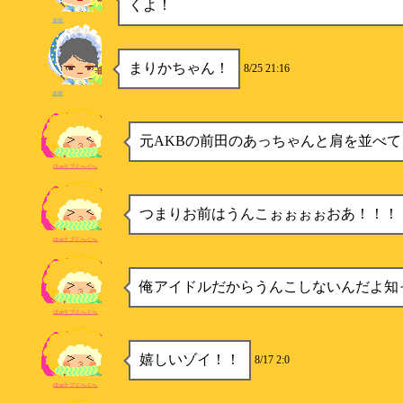
くよ！
遥華
まりかちゃん！
8/25 21:16
遥華
元AKBの前田のあっちゃんと肩を並べて
ほmラブぐへぐへ
つまりお前はうんこぉぉぉぉおあ！！！
ほmラブぐへぐへ
俺アイドルだからうんこしないんだよ知
ほmラブぐへぐへ
嬉しいゾイ！！
8/17 2:0
ほmラブぐへぐへ