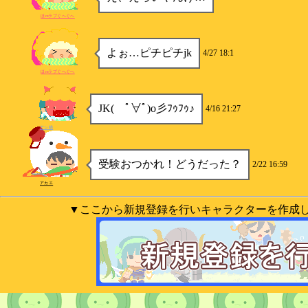
ほmラブぐへぐへ
よぉ…ピチピチjk
4/27 18:1
ほmラブぐへぐへ
JK( ﾟ∀ﾟ)o彡ﾌｩﾌｩ♪
4/16 21:27
アシ猫
受験おつかれ！どうだった？
2/22 16:59
アカエ
▼ここから新規登録を行いキャラクターを作成