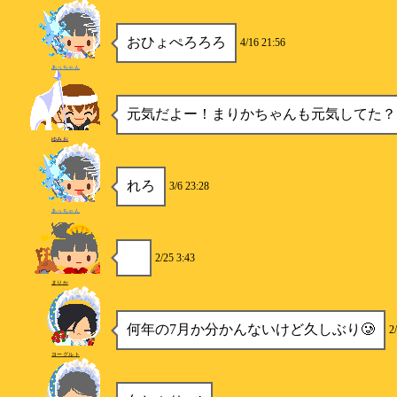
おひょぺろろろ
4/16 21:56
あっちゃん
元気だよー！まりかちゃんも元気してた？
ゆみお
れろ
3/6 23:28
あっちゃん
2/25 3:43
まりか
何年の7月か分かんないけど久しぶり🥲
2
ヨーグルト