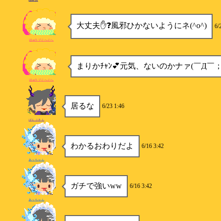
大丈夫✋❓風邪ひかないようにネ(^o^)
6/
ほmラブぐへぐへ
まりかﾁｬﾝ💕元気、ないのかナァ(￣Д￣；
ほmラブぐへぐへ
居るな
6/23 1:46
ぱんぷきん
わかるおわりだよ
6/16 3:42
あっちゃん
ガチで強いww
6/16 3:42
あっちゃん