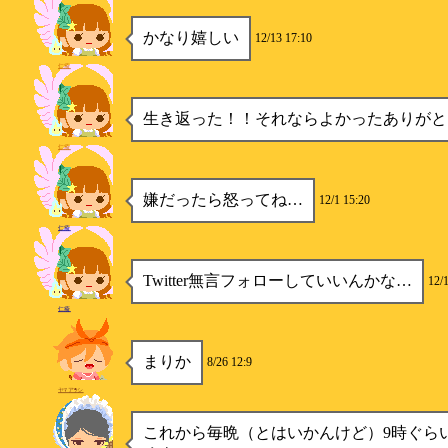
かなり嬉しい
12/13 17:10
仁瘉
生き返った！！それならよかったありがと
仁瘉
嫌だったら怒ってね…
12/1 15:20
仁瘉
Twitter無言フォローしていいんかな…
12/
仁瘉
まりか
8/26 12:9
ヤﾏアﾗシ
これから毎晩（とはいかんけど）9時ぐら