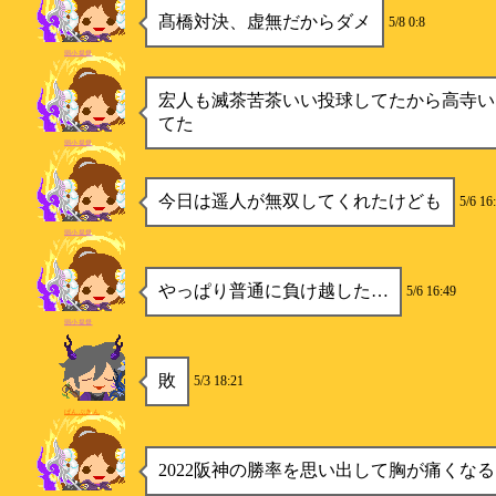
髙橋対決、虚無だからダメ
5/8 0:8
弱小提督
宏人も滅茶苦茶いい投球してたから高寺い
てた
弱小提督
今日は遥人が無双してくれたけども
5/6 16
弱小提督
やっぱり普通に負け越した…
5/6 16:49
弱小提督
敗
5/3 18:21
ぱんぷきん
2022阪神の勝率を思い出して胸が痛くなる