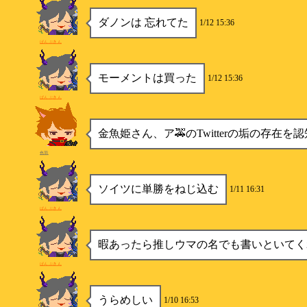
ダノンは 忘れてた
1/12 15:36
ぱんぷきん
モーメントは買った
1/12 15:36
ぱんぷきん
金魚姫さん、ア🚕のTwitterの垢の存在を
色羽
ソイツに単勝をねじ込む
1/11 16:31
ぱんぷきん
暇あったら推しウマの名でも書いといてく
ぱんぷきん
うらめしい
1/10 16:53