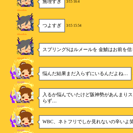
無理すぎ
3/15 16:4
ぱんぷきん
つよすぎ
3/15 15:54
ぱんぷきん
スプリングSはルメールを 金鯱はお前を信
ぱんぷきん
悩んだ結果まだ入らずにいるんだよね…
弱小提督
入るか悩んでいたけど阪神勢があんまりス
らず…
弱小提督
WBC、ネトフリでしか見れないの辛いよ
弱小提督