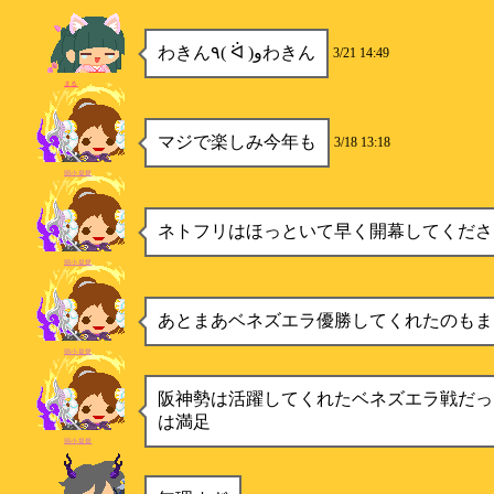
わきん٩( ᐛ )وわきん
3/21 14:49
まる
マジで楽しみ今年も
3/18 13:18
弱小提督
ネトフリはほっといて早く開幕してくださ
弱小提督
あとまあベネズエラ優勝してくれたのもま
弱小提督
阪神勢は活躍してくれたベネズエラ戦だっ
は満足
弱小提督