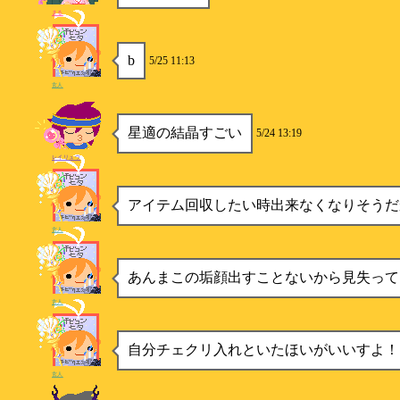
まる
b
5/25 11:13
玄人
星適の結晶すごい
5/24 13:19
レイリュウ
アイテム回収したい時出来なくなりそうだ
玄人
あんまこの垢顔出すことないから見失って
玄人
自分チェクリ入れといたほいがいいすよ！
玄人