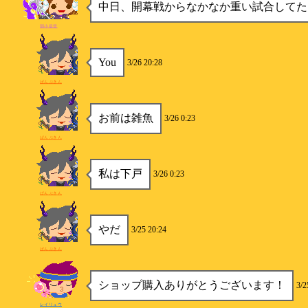
中日、開幕戦からなかなか重い試合してた
弱小提督
You
3/26 20:28
ぱんぷきん
お前は雑魚
3/26 0:23
ぱんぷきん
私は下戸
3/26 0:23
ぱんぷきん
やだ
3/25 20:24
ぱんぷきん
ショップ購入ありがとうございます！
3/2
レイリュウ