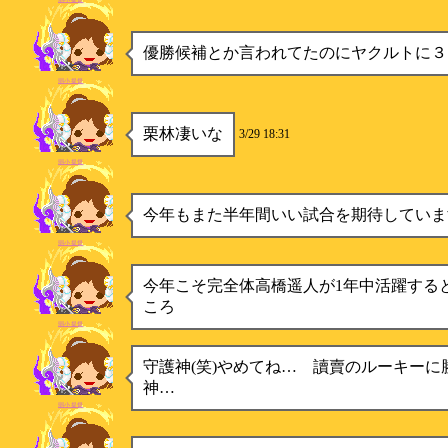
優勝候補とか言われてたのにヤクルトに３
弱小提督
栗林凄いな
3/29 18:31
弱小提督
今年もまた半年間いい試合を期待していま
弱小提督
今年こそ完全体高橋遥人が1年中活躍する
ころ
弱小提督
守護神(笑)やめてね… 讀賣のルーキーに
神…
弱小提督