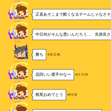
弱小提督
正直あそこまで酷くなるチームじゃなさそ
弱小提督
中日何がそんな悪いんだろう… 先発良さ
弱小提督
勝ち
4/26 22:48
ぱんぷきん
花田いい選手やなー
4/11 15:29
弱小提督
根尾おめでとう
4/9 0:38
弱小提督