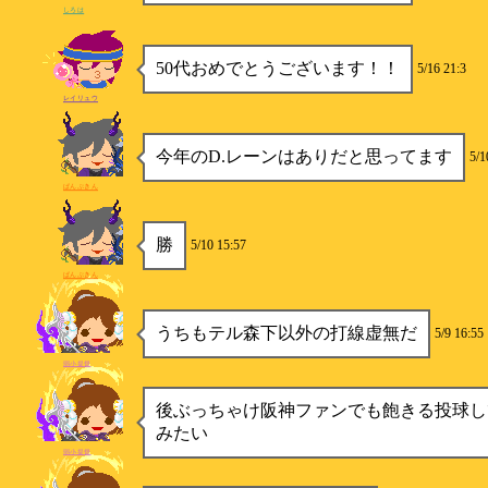
しろは
50代おめでとうございます！！
5/16 21:3
レイリュウ
今年のD.レーンはありだと思ってます
5/1
ぱんぷきん
勝
5/10 15:57
ぱんぷきん
うちもテル森下以外の打線虚無だ
5/9 16:55
弱小提督
後ぶっちゃけ阪神ファンでも飽きる投球し
みたい
弱小提督