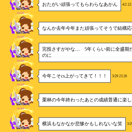
おたがい頑張ってもらわらなあかん
4/2 22
弱小提督
なんか去年今年また頑張ってそうで結構応
弱小提督
完投さすがやな… 5年くらい前に全盛期
のに
弱小提督
今年こそcs上がってきて！！！
3/29 23:26
弱小提督
栗林の今年終わったあとの成績普通に楽し
弱小提督
横浜もなかなか悲惨かもしれないな笑
3/2
弱小提督