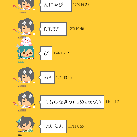
んにゃぴ…
12/8 16:20
METORO
ぴぴぴ！
12/6 16:46
METORO
ぴ
12/6 16:32
ミズキ
ｼｭｯ
12/6 13:45
METORO
まもらなきゃ(しめいかん)
11/11 1:21
METORO
ぷんぷん
11/11 0:55
闇光