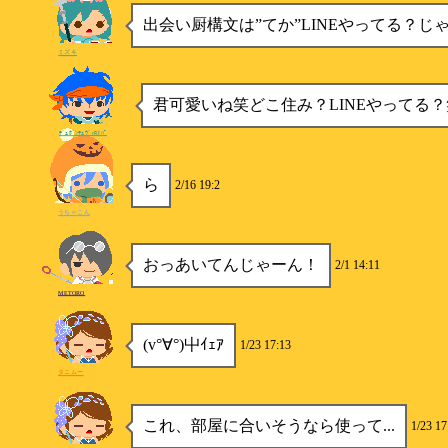
出会い厨構文は”てか”LINEやってる？じ
ミズキ
君可愛いね笑どこ住み？LINEやってる？
ﾃﾞｭﾎﾞﾝﾃｭｳﾞｧﾛﾇﾊﾟ
ら
2/16 19:2
うちゃこん
おっあいてんじゃーん！
2/1 14:11
METORO
(v°∀°)屮ｲｪｱ
1/23 17:13
タニムー
これ、部屋に合いそうなら使って...
1/23 17