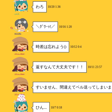
わろ
10/20 1:36
ミズキ
＼ｸﾞﾜｰｯ!／
10/16 1:20
METORO
時差は忘れよう()
10/12 0:4
フラン_*Flan*
返すなんて大丈夫です！！
10/11 23:57
フラン_*Flan*
すいません、間違えてベル送ってしまいま
フラン_*Flan*
ひん...
10/7 0:18