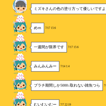
ミズキさんの色の塗り方って優しいですよ
子猫甘え
めｍ
7/17 15:6
ミズキ
一週間が限界です
7/17 15:6
ミズキ
みんみんみー
7/14 1:4
ミズキ
ブラチ期間しか5000↓取れない雑魚つら
7
ミズキ
むいむいむー
7/7 22:19