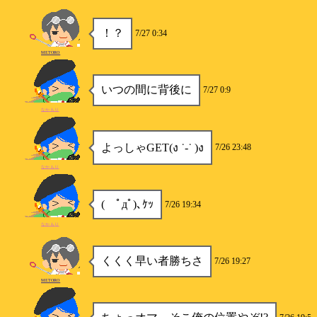
！？
7/27 0:34
METORO
いつの間に背後に
7/27 0:9
なかもり
よっしゃGET(ง ˙-˙ )ง
7/26 23:48
なかもり
( ﾟдﾟ)､ｹｯ
7/26 19:34
なかもり
くくく早い者勝ちさ
7/26 19:27
METORO