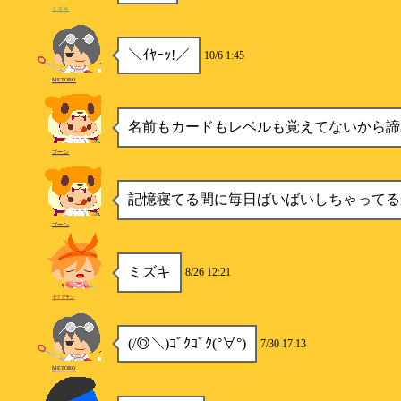
ミズキ
＼ｲﾔｰｯ!／
10/6 1:45
METORO
名前もカードもレベルも覚えてないから諦
ブーン
記憶寝てる間に毎日ばいばいしちゃってる
ブーン
ミズキ
8/26 12:21
ヤﾏアﾗシ
(/◎＼)ｺﾞｸｺﾞｸ(°∀°)
7/30 17:13
METORO