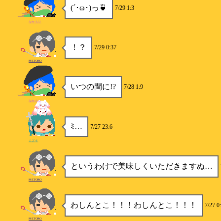
(´･ω･)っ🍵
7/29 1:3
なかもり
！？
7/29 0:37
METORO
いつの間に!?
7/28 1:9
なかもり
ﾐ…
7/27 23:6
ミズキ
というわけで美味しくいただきますぬ…
METORO
わしんとこ！！！わしんとこ！！！
7/27 0
METORO