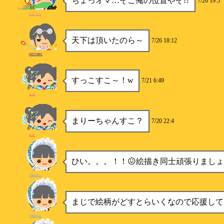
ちょっオマ…そこ俺の位置やぞ!?
7/26 19:5
なかもり
天下は頂いたのら～
7/26 18:12
METORO
すっこすこ～！w
7/21 6:49
もも
まりーちゃんすこ？
7/20 22:4
もも
ひい。。。！！😖絵描き同士頑張りまし
子猫甘え
まじで絵柄がどすとらいくなので応援して
子猫甘え