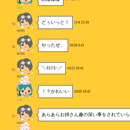
ミズキ
どぅいっと！
11/4 23:34
METORO
やったぜ。
10/26 0:41
METORO
＼ｲﾚﾃﾖｰ／
10/23 20:42
METORO
！？かわいい
10/20 18:41
ミズキ
あらあらお姉さん趣の深い事をされていら
METORO