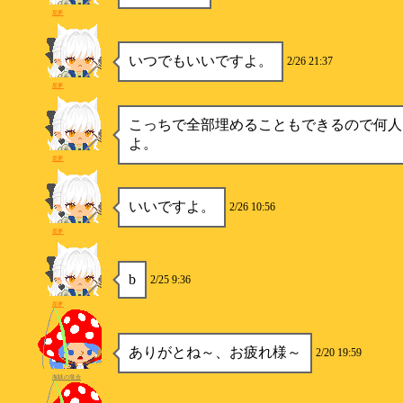
星夢
いつでもいいですよ。
2/26 21:37
星夢
こっちで全部埋めることもできるので何人
よ。
星夢
いいですよ。
2/26 10:56
星夢
b
2/25 9:36
星夢
ありがとね～、お疲れ様～
2/20 19:59
海賊の場合