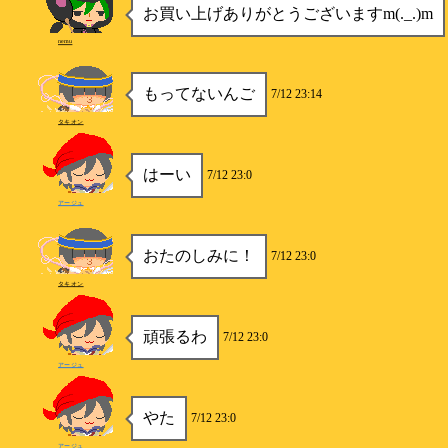
お買い上げありがとうございますm(._.)m
nemu
もってないんご
7/12 23:14
タキオン
はーい
7/12 23:0
アージュ
おたのしみに！
7/12 23:0
タキオン
頑張るわ
7/12 23:0
アージュ
やた
7/12 23:0
アージュ