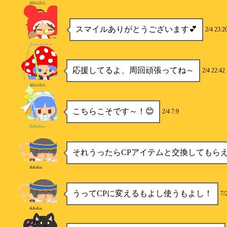
海賊の場合
スマイルありがとうございます💕
2/4 23:2
んんんんんんん
応援してるよ、周回頑張ってね～
2/4 22:42
海賊の場合
こちらこそです～！😊
2/4 7:9
きのぴお。
それうったらCPアイテムと交換してもら
タキオン
うってCPに変えるもよし使うもよし！
7/
タキオン