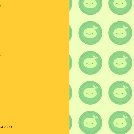
9
2
/4 23:33