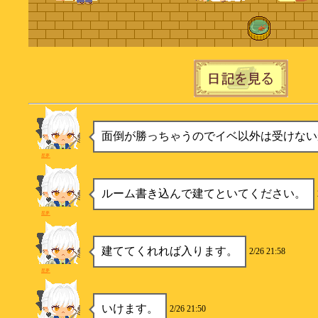
面倒が勝っちゃうのでイベ以外は受けない
星夢
ルーム書き込んで建てといてください。
星夢
建ててくれれば入ります。
2/26 21:58
星夢
いけます。
2/26 21:50