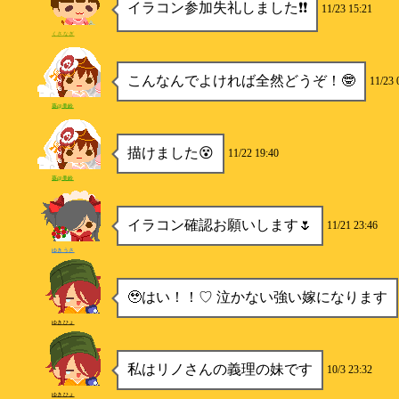
イラコン参加失礼しました❗️❗️
11/23 15:21
くさなぎ
こんなんでよければ全然どうぞ！🤓
11/23 
葵@美鈴
描けました😵
11/22 19:40
葵@美鈴
イラコン確認お願いします🌷
11/21 23:46
ゆきうさ
🥹はい！！♡ 泣かない強い嫁になります
ゆきひょ
私はリノさんの義理の妹です
10/3 23:32
ゆきひょ