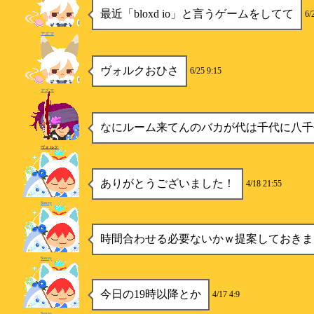
最近「bloxd io」と言うゲームをしてて
6/
アズマ
ヴォルクおひさ
6/25 9:15
アズマ
なにルーム来てんのバカが代は千代に八千
ヴォルク
ありがとうございました！
4/18 21:55
Soney
時間合わせる必要ないかｗ提案しておきま
Soney
今日の19時以降とか
4/17 4:9
Soney