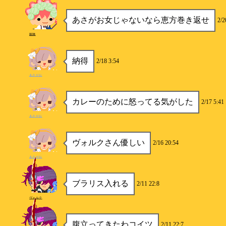
あさがお女じゃないなら恵方巻き返せ
2/2
殺陣
納得
2/18 3:54
あさがお
カレーのために怒ってる気がした
2/17 5:41
あさがお
ヴォルクさん優しい
2/16 20:54
あさがお
ブラリス入れる
2/11 22:8
ヴォルク
腹立ってきたわコイツ
2/11 22:7