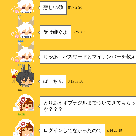
悲しい😢
8/27 5:53
アズマ
受け継ぐよ
8/25 8:35
アズマ
じゃあ、パスワードとマイナンバーを教え
アズマ
ぽこちん
8/15 17:56
砂糖
とりあえずブラジルまでついてきてもらっ
か？？？
葵@美鈴
ログインしてなかったので
8/14 20:19