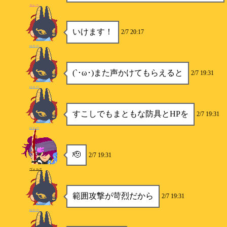
カレー
いけます！
2/7 20:17
ゆきの
(`･ω･)また声かけてもらえると
2/7 19:31
ゆきの
すこしでもまともな防具とHPを
2/7 19:31
ゆきの
🫡
2/7 19:31
ヴォルク
範囲攻撃が苛烈だから
2/7 19:31
ゆきの