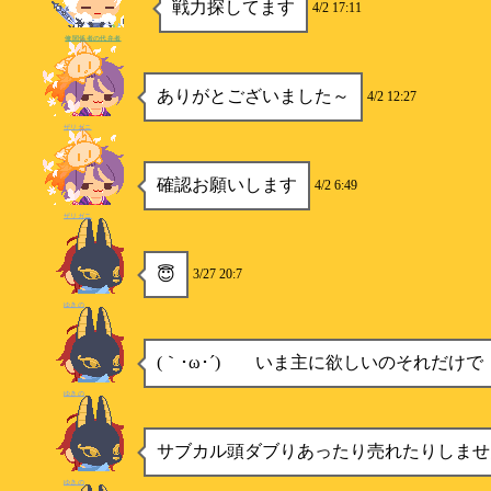
戦力探してます
4/2 17:11
俺関係者の代弁者
ありがとございました～
4/2 12:27
ザリガニ
確認お願いします
4/2 6:49
ザリガニ
😇
3/27 20:7
ゆきの
(｀･ω･´)ゞ いま主に欲しいのそれだけで
ゆきの
サブカル頭ダブりあったり売れたりしませ
ゆきの