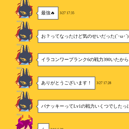
最強🔥
3/27 17:35
ゆきの
お？ってなったけど気のせいだった(`･ω･´
ゆきの
イラコンワープランク6の戦力390いたから
ゆきの
ありがとうございます！
3/27 17:28
ゆきの
バナッキーってLv1の戦力いくつでしたっ
ゆきの