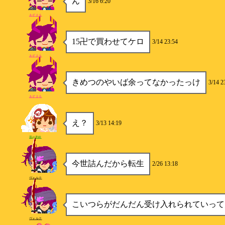
ん
3/16 6:20
あずまる
15卍で買わせてケロ
3/14 23:54
あずまる
きめつのやいば余ってなかったっけ
3/14 2
あずまる
え？
3/13 14:19
葵@美鈴
今世詰んだから転生
2/26 13:18
ヴォルク
こいつらがだんだん受け入れられていって
ヴォルク