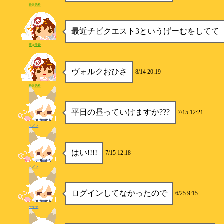
葵@美鈴
最近チビクエスト3というげーむをしてて
葵@美鈴
ヴォルクおひさ
8/14 20:19
葵@美鈴
平日の昼っていけますか???
7/15 12:21
アズマ
はい!!!!
7/15 12:18
アズマ
ログインしてなかったので
6/25 9:15
アズマ