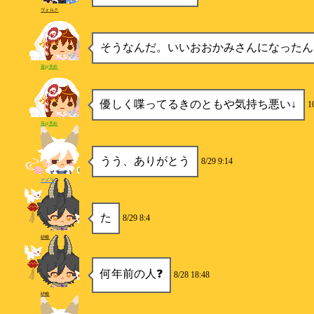
ヴォルク
そうなんだ。いいおおかみさんになったん
葵@美鈴
優しく喋ってるきのともや気持ち悪い↓
1
葵@美鈴
うう、ありがとう
8/29 9:14
アズマ
た
8/29 8:4
砂糖
何年前の人❓
8/28 18:48
砂糖