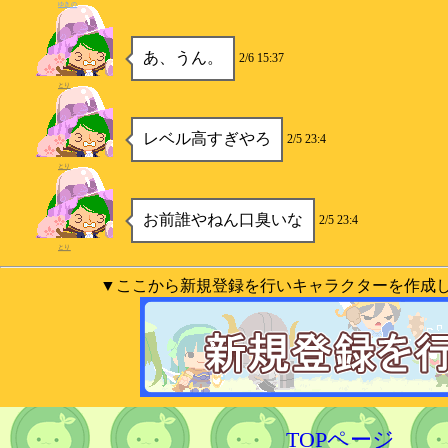
ゆきの
あ、うん。
2/6 15:37
とり
レベル高すぎやろ
2/5 23:4
とり
お前誰やねん口臭いな
2/5 23:4
とり
▼ここから新規登録を行いキャラクターを作成
TOPページ