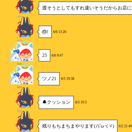
渡そうとしてもすれ違いそうだからお店に
ゆきの
🎂!
6/6 13:20
ゆきの
25
6/6 9:47
Soney
ツノ21
6/5 19:38
Soney
🔔クッション
6/3 19:3
ゆきの
残りもちまちまやります(ﾉ)`ω･(ヾ)
6/2 21:49