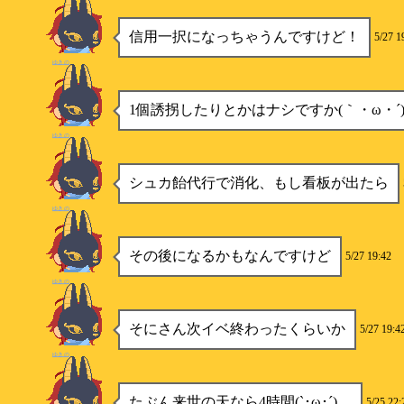
信用一択になっちゃうんですけど！
5/27 1
ゆきの
1個誘拐したりとかはナシですか(｀・ω・´
ゆきの
シュカ飴代行で消化、もし看板が出たら
ゆきの
その後になるかもなんですけど
5/27 19:42
ゆきの
そにさん次イベ終わったくらいか
5/27 19:4
ゆきの
たぶん来世の天なら4時間(`･ω･´)…
5/25 22: