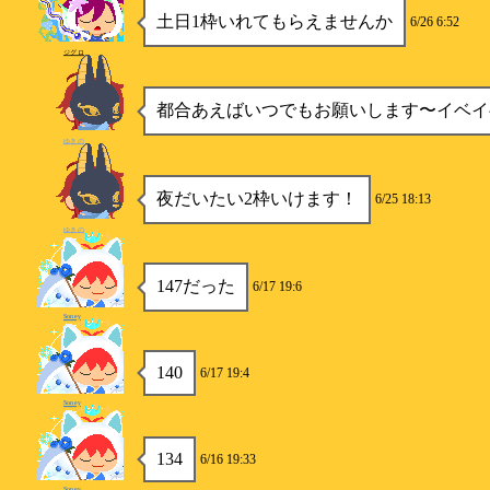
土日1枠いれてもらえませんか
6/26 6:52
ジグロ
都合あえばいつでもお願いします〜イベイ
ゆきの
夜だいたい2枠いけます！
6/25 18:13
ゆきの
147だった
6/17 19:6
Soney
140
6/17 19:4
Soney
134
6/16 19:33
Soney