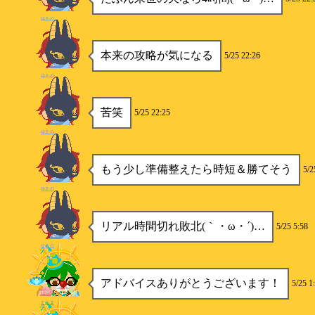
ゆきの
本来の攻略が気になる
5/25 22:26
ゆきの
苦笑
5/25 22:25
ゆきの
もう少し準備整えたら時短＆勝てそう
5/2
ゆきの
リアル時間切れ敗北(｀・ω・´)…
5/25 5:58
ゆきの
アドバイスありがとうございます！
5/25 1
とーま