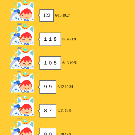
122
6/15 19:24
Soney
１１８
6/14 21:9
Soney
１０８
6/13 19:51
Soney
９９
6/12 19:34
Soney
８７
6/11 19:9
Soney
８０
6/10 19:9