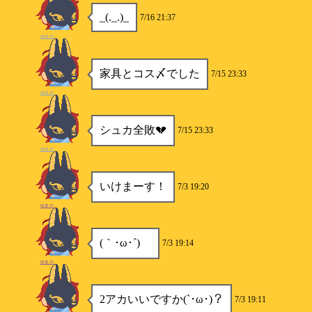
_(._.)_
7/16 21:37
ゆきの
家具とコス〆でした
7/15 23:33
ゆきの
シュカ全敗💔
7/15 23:33
ゆきの
いけまーす！
7/3 19:20
ゆきの
(｀･ω･´)ゞ
7/3 19:14
ゆきの
2アカいいですか(`･ω･)？
7/3 19:11