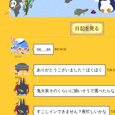
m(_ _)m
8/6 14:32
焼きそば
ありがとうございました！ほくほく
7/28 2
タキオン
鬼火装そのくらいに揃いそうで選べたらな
ゆきの
すこしインできません？夜忙しいかな
7/2