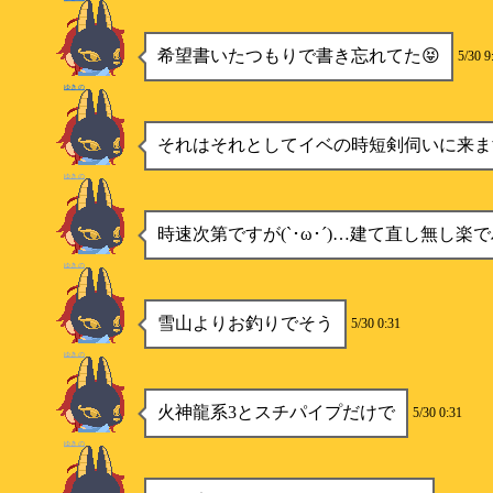
希望書いたつもりで書き忘れてた😝
5/30 9
ゆきの
それはそれとしてイベの時短剣伺いに来ます
ゆきの
時速次第ですが(`･ω･´)…建て直し無し楽
ゆきの
雪山よりお釣りでそう
5/30 0:31
ゆきの
火神龍系3とスチパイプだけで
5/30 0:31
ゆきの