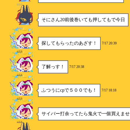
ゆきの
そにさん20前後巻いても押してもで今日
ゆきの
探してもらったのあざす！
7/17 20:39
ジグロ
了解っす！
7/17 20:38
ジグロ
ふつうにcpで５００でも！
7/17 18:18
ジグロ
サイバー打余ってたら鬼火で一個買えませ
ジグロ