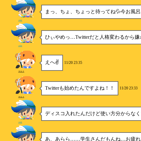
まっ、ちょ、ちょっと待ってね💦今お風呂
水樹
ひぃやめっ…Twitterだと人格変わるから嫌
水樹
えへ✌
11/20 23:35
ヲタク
Twitterも始めたんですよね！！
11/20 23:33
ヲタク
ディスコ入れたんだけど使い方分からなく
水樹
あ、あらら……学生さんだもんね…お疲れ様(* ´