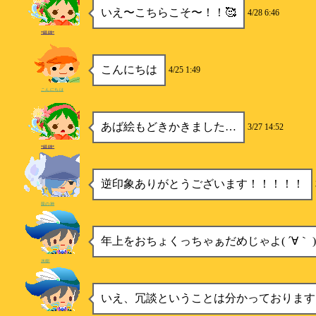
いえ〜こちらこそ〜！！🥰
4/28 6:46
*錆姉*
こんにちは
4/25 1:49
こんにちは
あば絵もどきかきました…
3/27 14:52
*錆姉*
逆印象ありがとうございます！！！！！
龍の神
年上をおちょくっちゃぁだめじゃよ( ´∀｀ )
水樹
いえ、冗談ということは分かっております