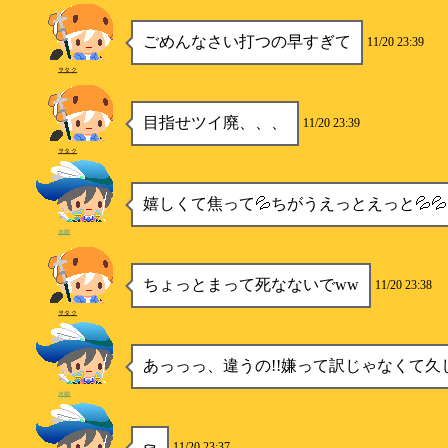
ごめんなさい打つの早すぎて
11/20 23:39
ヲタク
目指せツイ廃、、、
11/20 23:39
ヲタク
嬉しくて焦って💦ちがうえっとえっと💦💦
水樹
ちょっとまって死なないでww
11/20 23:38
ヲタク
あっっっ、違うの!!嫌って訳じゃなくて久
水樹
⚰️
11/20 23:37