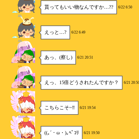
貰ってもいい物なんですか…??
6/22 6:50
雪兎
えっと…?
6/22 6:49
雪兎
あっ、(察し)
6/21 20:51
とり
えっ、15倍どうされたんですか？
6/21 20:5
とり
こちらこそ~‼︎
6/21 19:54
もちちゃん
((｡´・ω・)｡ﾍﾟｺﾘ
6/21 19:50