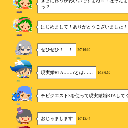
きょにゅうかわいいですよね～！ほぞんよ
っ？
*錆姉*
はじめまして！ありがとうございました！
*錆姉*
ぜひぜひ！！！
2/7 16:19
MiFa
現実婚RTA……?とは……
1/18 6:10
水樹
チビクエスト3を使って現実結婚RTAして
泡姫
おじゃまします
1/7 15:44
suzumaru123