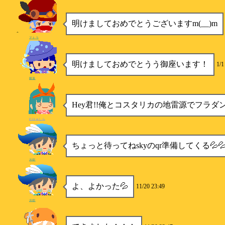
明けましておめでとうございますm(__)m
アトラ
明けましておめでとうう御座います！
1/1
睡蓮
Hey君!!俺とコスタリカの地雷源でフラダ
むはゅしら
ちょっと待ってねskyのqr準備してくる💦
水樹
よ、よかった💦
11/20 23:49
水樹