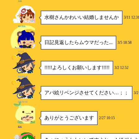
水樹
水樹さんかわいい結婚しませんか
3/11 12:3
葵@美鈴
日記見返したらムウマだった...
3/5 18:58
ユウマ
!!!!!よろしくお願いします!!!!!
3/2 12:52
白玉粉@絵
アバ絵リベンジさせてください…；；
3/2
白玉粉@絵
ありがとうございます
2/27 10:15
莉犬