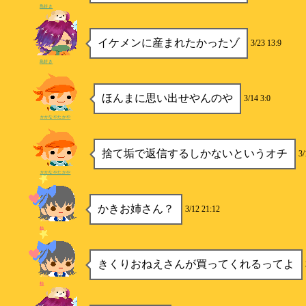
鳥好き
イケメンに産まれたかったゾ
3/23 13:9
鳥好き
ほんまに思い出せやんのや
3/14 3:0
かかなやたかや
捨て垢で返信するしかないというオチ
3/
かかなやたかや
かきお姉さん？
3/12 21:12
柿
きくりおねえさんが買ってくれるってよ
柿