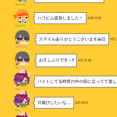
やきしいたけ
ハコビム追加しました！
5/28 13:50
やきしいたけ
スマイルありがとうございます🙏🏻
5/27 
漆黒のティアラ
お久しぶりです～❗
5/27 21:43
漆黒のティアラ
バイトしてる時世の中の役に立ってて楽し
鳥好き
川遊びしたいな…
5/25 19:21
鳥好き