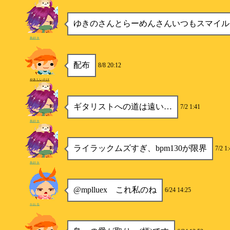
ゆきのさんとらーめんさんいつもスマイル
鳥好き
配布
8/8 20:12
やきしいたけ
ギタリストへの道は遠い…
7/2 1:41
鳥好き
ライラックムズすぎ、bpm130が限界
7/2 1
鳥好き
@mplluex これ私のね
6/24 14:25
かおる