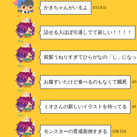
かきちゃんがいるよ
5/15 8:31
柿
話せる人ほぼ引退してて寂しい！！！！
鳥好き
前髪うねりすぎてひらがなの「し」になっ
鳥好き
お腹すいたけど食べるのもなくて餓死
4/3
鳥好き
ミオさんの新しいイラストを待ってる
4/1
鳥好き
モンスターの育成面倒すぎる
3/30 15:6