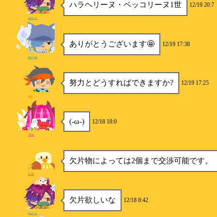
ハラヘリーヌ・ペッコリーヌ1世
12/19 20:7
鳥好き
ありがとうございます🤩
12/19 17:38
龍の神
努力とどうすればできますか?
12/19 17:25
ps5
(-ω-)
12/18 18:0
雪兎
欠片物によっては2個まで交渉可能です。
紅茶
欠片欲しいな
12/18 8:42
鳥好き