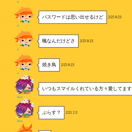
あ
パスワードは思い出せるけど
2/25 0:23
あ
颯なんだけどさ
2/25 0:23
あ
焼き鳥
2/25 0:23
あ
いつもスマイルくれている方々愛してます
鳥好き
ぷらす？
2/21 2:3
鳥好き