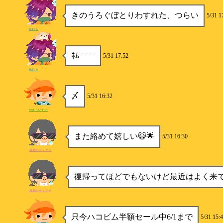
きのうろぐぼとりわすれた、つらい
5/31 1
鳥好き
ﾈﾑｰｰｰｰ
5/31 17:52
鳥好き
〆
5/31 16:32
やきしいたけ
また絡めて嬉しい😺🌟
5/31 16:30
漆黒のティアラ
復帰ってほどでもないけど最近はよく来
漆黒のティアラ
只今ハコビム半額セール中6/1まで
5/31 15: