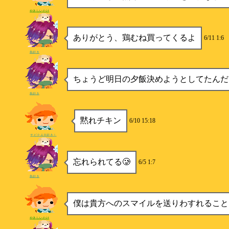
やきしいたけ
ありがとう、鶏むね買ってくるよ
6/11 1:6
鳥好き
ちょうど明日の夕飯決めようとしてたんだ
鳥好き
黙れチキン
6/10 15:18
チビクエ大好き！
忘れられてる🥲
6/5 1:7
鳥好き
僕は貴方へのスマイルを送りわすれること
やきしいたけ