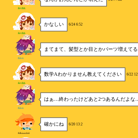
葵@美鈴
かなしい
6/24 6:52
葵@美鈴
まてまて、髪型とか目とかパーツ増えてる
鳥好き
数学Aわかりません教えてください
6/22 12
葵@美鈴
はぁ…終わったけどあと2つあるんだよな
鳥好き
確かにね
6/20 13:2
やきしいたけ