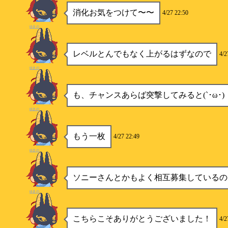
消化お気をつけて〜〜
4/27 22:50
ゆきの
レベルとんでもなく上がるはずなので
4/2
ゆきの
も、チャンスあらば突撃してみると(`･ω･)
ゆきの
もう一枚
4/27 22:49
ゆきの
ソニーさんとかもよく相互募集しているの
ゆきの
こちらこそありがとうございました！
4/2