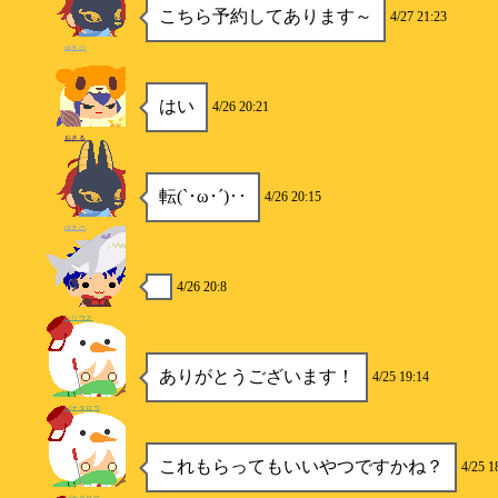
こちら予約してあります～
4/27 21:23
ゆきの
はい
4/26 20:21
おさる
転(`･ω･´)‥
4/26 20:15
ゆきの
4/26 20:8
シリウス
ありがとうございます！
4/25 19:14
パナタロウ
これもらってもいいやつですかね？
4/25 1
パナタロウ