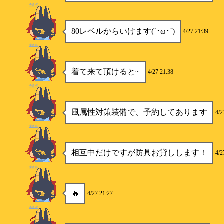
ゆきの
80レベルからいけます(`･ω･´)
4/27 21:39
ゆきの
着て来て頂けると~
4/27 21:38
ゆきの
風属性対策装備で、予約してあります
4/2
ゆきの
相互中だけですが防具お貸しします！
4/2
ゆきの
🔥
4/27 21:27
ゆきの