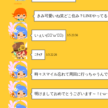
パトロール
きみ可愛いね笑どこ住み？LINEやって
ｷﾞｮﾆｭﾍﾟﾋﾟｮﾊﾟｼﾞｭ
いぇい(✌🏻’ω’✌🏻)
1/5 23:56
セレナ
ﾆﾁｬｱ
1/3 22:26
金魚姫
時々スマイル忘れて周回に行っちゃうんで
セレナ
明けましておめでとうございます～！(･ω･* 三
セレナ