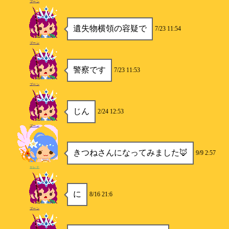
ブーン
遺失物横領の容疑で
7/23 11:54
ブーン
警察です
7/23 11:53
ブーン
じん
2/24 12:53
ブーン
きつねさんになってみました🦊
9/9 2:57
セレナ
に
8/16 21:6
ブーン