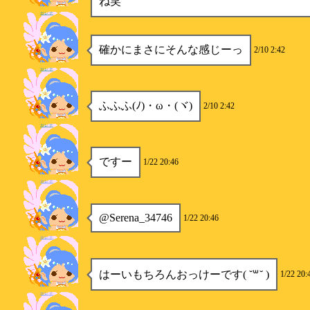
ね笑
セレナ
確かにまさにそんな感じーっ
2/10 2:42
セレナ
ふふふ(ﾉ)・ω・(ヾ)
2/10 2:42
セレナ
ですー
1/22 20:46
セレナ
@Serena_34746
1/22 20:46
セレナ
はーいもちろんおっけーです( ˘꒳˘ )
1/22 20:
セレナ