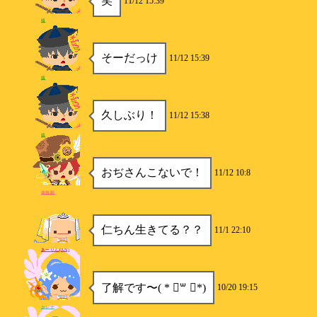
笑
11/12 15:39
猿
そーだっけ
11/12 15:39
猿
久しぶり！
11/12 15:38
猿
おぢさんこないで！
11/12 10:8
金魚姫
仁ちん生きてる？？
11/1 22:10
あーりん(AN)
了解です〜( * ॑꒳ ॑*)
10/20 19:15
セレナ