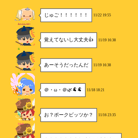
じゅご！！！！！！
11/22 19:55
あーりん(AN)
覚えてないし大丈夫👍
11/19 16:38
猿
あーそうだったんだ
11/19 16:38
猿
＠・ω・＠🌿🐏🐏
11/18 18:21
セレナ
お？ポークビッツか？
11/16 23:35
金魚姫