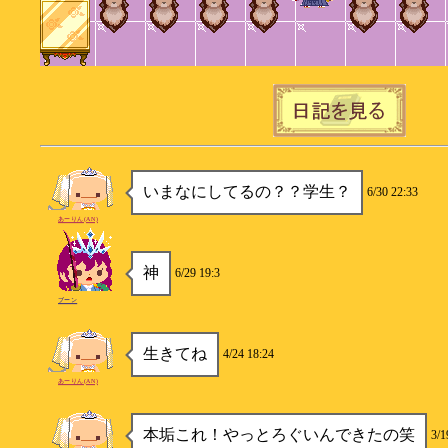
いまなにしてるの？？学生？
6/30 22:33
あーりん(AN)
神
6/29 19:3
ブーン
生きてね
4/24 18:24
あーりん(AN)
本垢これ！やっとろぐいんできたの笑
3/1