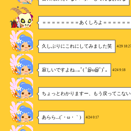
神
＝＝＝＝＝＝＝＝あくしろよ＝＝＝＝＝＝
仁
久しぶりにこれにしてみました笑
4/29 18:2
セレナ
寂しいですよね...｡ﾟ( ﾟஇωஇﾟ)ﾟ｡
4/24 9:18
セレナ
ちょっとわかりますー、もう戻ってこない
セレナ
あらら...(´・ω・｀)
4/24 0:17
セレナ