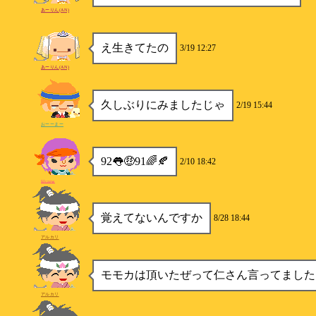
あーりん(AN)
え生きてたの
3/19 12:27
あーりん(AN)
久しぶりにみましたじゃ
2/19 15:44
おーーまー
92👅🤑91🌈🍂
2/10 18:42
fdczew
覚えてないんですか
8/28 18:44
アルカリ
モモカは頂いたぜって仁さん言ってました
アルカリ