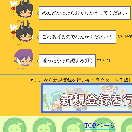
めんどかったらおくりかえしてください
砂糖
これあげるのでなんかください！
7/24 16:3
砂糖
送ったから確認よろ(圧)
7/7 21:51
ボクはキミ
▼ここから新規登録を行いキャラクターを作成
TOPページ