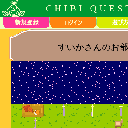
CHIBI QUES
すいかさんのお部